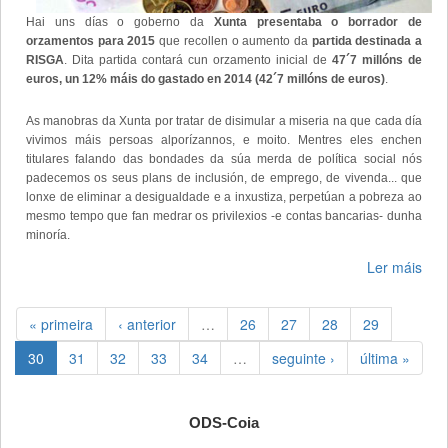
Hai uns días o goberno da
Xunta presentaba o borrador de
orzamentos para 2015
que recollen o aumento da
partida destinada a
RISGA
. Dita partida contará cun orzamento inicial de
47´7 millóns de
euros, un 12% máis do gastado en 2014 (42´7 millóns de euros)
.
As manobras da Xunta por tratar de disimular a miseria na que cada día
vivimos máis persoas alporízannos, e moito. Mentres eles enchen
titulares falando das bondades da súa merda de política social nós
padecemos os seus plans de inclusión, de emprego, de vivenda... que
lonxe de eliminar a desigualdade e a inxustiza, perpetúan a pobreza ao
mesmo tempo que fan medrar os privilexios -e contas bancarias- dunha
minoría.
Ler máis
« primeira
‹ anterior
…
26
27
28
29
30
31
32
33
34
…
seguinte ›
última »
ODS-Coia