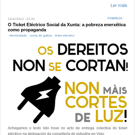
Ler máis
POBREZA
24/11/2014 - 01:33
O Ticket Eléctrico Social da Xunta: a pobreza enerxética
como propaganda
electricidade
xunta de galicia
ticket electrico
Achegamos o texto lido hoxe no acto de entrega colectiva do ticket
eléctrico na delegación da consellería de industria en Vigo: