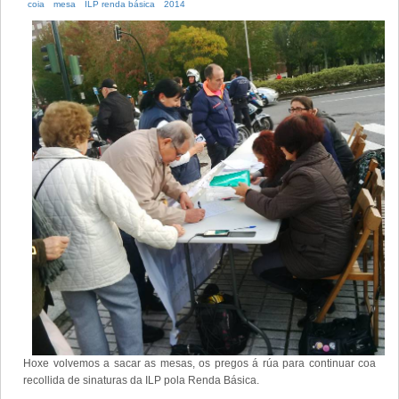
coia
mesa
ILP renda básica
2014
Hoxe volvemos a sacar as mesas, os pregos á rúa para continuar coa
recollida de sinaturas da ILP pola Renda Básica.