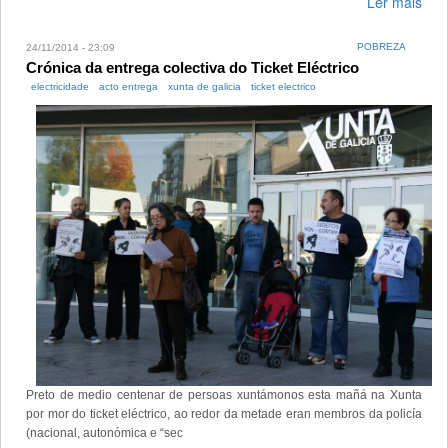
Ler máis
POBREZA
24/11/2014 - 23:09
Crónica da entrega colectiva do Ticket Eléctrico
electricidade
acto entrega
xunta de galicia
ticket electrico
Preto de medio centenar de persoas xuntámonos esta mañá na Xunta
por mor do ticket eléctrico, ao redor da metade eran membros da policía
(nacional, autonómica e “sec