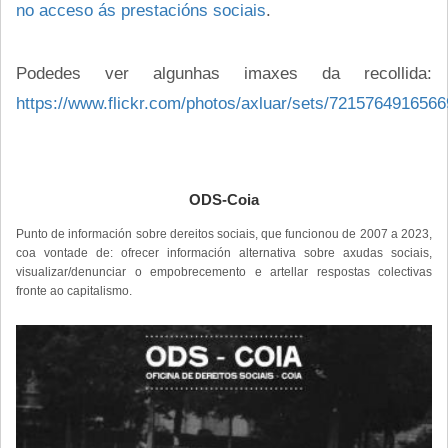
no acceso ás prestacións sociais
.
Podedes ver algunhas imaxes da recollida:
https://www.flickr.com/photos/axluar/sets/721576491656
ODS-Coia
Punto de información sobre dereitos sociais, que funcionou de 2007 a 2023,
coa vontade de: ofrecer información alternativa sobre axudas sociais,
visualizar/denunciar o empobrecemento e artellar respostas colectivas
fronte ao capitalismo.