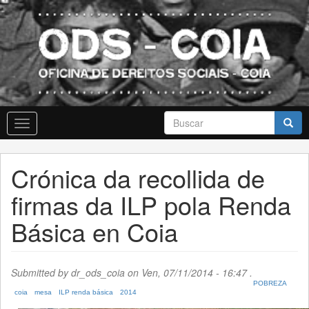
Skip
to
main
content
Formulario
Toggle
de
navigation
busca
Buscar
Crónica da recollida de
firmas da ILP pola Renda
Básica en Coia
Submitted by
dr_ods_coia
on Ven, 07/11/2014 - 16:47 .
POBREZA
coia
mesa
ILP renda básica
2014