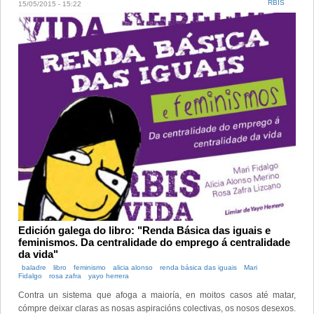
RBIS
15/05/2015 - 15:22
Edición galega do libro: "Renda Básica das iguais e
feminismos. Da centralidade do emprego á centralidade
da vida"
baladre
libro
feminismo
alicia alonso
renda básica das iguais
Mari
Fidalgo
rosa zafra
yayo herrera
Contra un sistema que afoga a maioría, en moitos casos até matar,
cómpre deixar claras as nosas aspiracións colectivas, os nosos desexos.