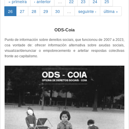
« primeira
‹ anterior
…
22
23
24
25
26
27
28
29
30
…
seguinte ›
última »
ODS-Coia
Punto de información sobre dereitos sociais, que funcionou de 2007 a 2023,
coa vontade de: ofrecer información alternativa sobre axudas sociais,
visualizar/denunciar o empobrecemento e artellar respostas colectivas
fronte ao capitalismo.