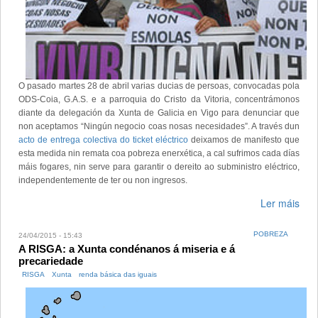
O pasado martes 28 de abril varias ducias de persoas, convocadas pola
ODS-Coia, G.A.S. e a parroquia do Cristo da Vitoria, concentrámonos
diante da delegación da Xunta de Galicia en Vigo para denunciar que
non aceptamos “Ningún negocio coas nosas necesidades”. A través dun
acto de entrega colectiva do ticket eléctrico
deixamos de manifesto que
esta medida nin remata coa pobreza enerxética, a cal sufrimos cada días
máis fogares, nin serve para garantir o dereito ao subministro eléctrico,
independentemente de ter ou non ingresos.
Ler máis
POBREZA
24/04/2015 - 15:43
A RISGA: a Xunta condénanos á miseria e á
precariedade
RISGA
Xunta
renda básica das iguais