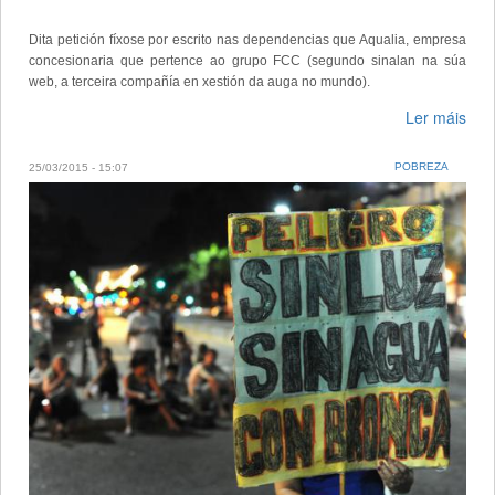
Dita petición fíxose por escrito nas dependencias que Aqualia, empresa
concesionaria que pertence ao grupo FCC (segundo sinalan na súa
web, a terceira compañía en xestión da auga no mundo).
Ler máis
POBREZA
25/03/2015 - 15:07