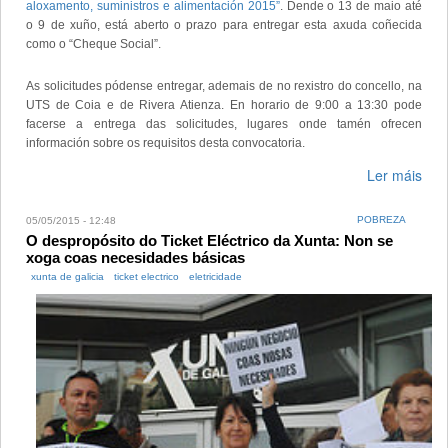
aloxamento, suministros e alimentación 2015”
. Dende o 13 de maio até
o 9 de xuño, está aberto o prazo para entregar esta axuda coñecida
como o “Cheque Social”.
As solicitudes pódense entregar, ademais de no rexistro do concello, na
UTS de Coia e de Rivera Atienza. En horario de 9:00 a 13:30 pode
facerse a entrega das solicitudes, lugares onde tamén ofrecen
información sobre os requisitos desta convocatoria.
Ler máis
POBREZA
05/05/2015 - 12:48
O despropósito do Ticket Eléctrico da Xunta: Non se
xoga coas necesidades básicas
xunta de galicia
ticket electrico
eletricidade