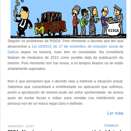
Seguen os problemas da RISGA. Polo momento o decreto que ten que
desenvolver a
Lei 10/2013, do 27 de novembro, de inclusión social de
Galicia
segue na neveira, mais ben no conxelador. Na consellería
falaban de mediados de 2015 como posible data de publicación do
mesmo. Polo momento non hai novas, e os tempos fixados na lei están
amplamente superados.
Non é que pensemos que o decreto vaia a mellorar a situación actual.
Sabemos que consolidará a restritividade na aplicación que sufrimos,
porén a aprobación do mesmo pode ser unha oportunidade -se somos
quen de xuntar forzas e loitas- para rematar coa indefensión que
provoca non ter un marco legal claro e definido.
Ler máis
POBREZA
20/04/2015 - 10:57