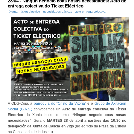
28/04 - Ningún negocio coas nosas necesidades! Acto de
entrega colectiva do Tícket Eléctrico
Xunta
ticket electrico
necesidades básicas
acto entrega colectiva
A ODS-Coia, a
parroquia do “Cristo da Vitoria”
e o
Grupo de Axitación
Social (G.A.S.)
convocamos un
Acto de entrega colectiva do Tícket
Eléctrico
da Xunta baixo o lema:
“Ningún negocio coas nosas
necesidades”
. Será o
MARTES 28 de abril a partires das 10:30 no
delegación da Xunta de Galicia en Vigo
(no edificio da Praza da Estrela
na Consellería de Industria).