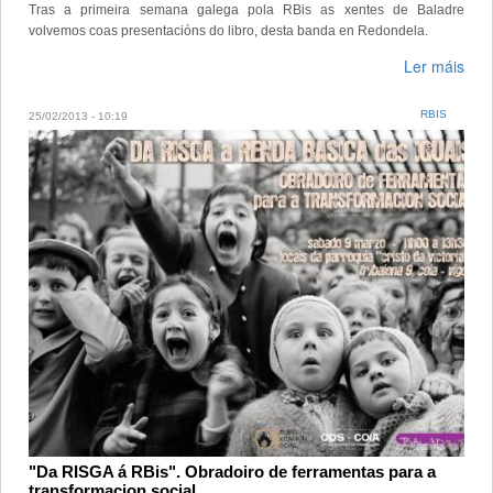
Tras a primeira semana galega pola RBis as xentes de Baladre
volvemos coas presentacións do libro, desta banda en Redondela.
Ler máis
RBIS
25/02/2013 - 10:19
"Da RISGA á RBis". Obradoiro de ferramentas para a
transformacion social