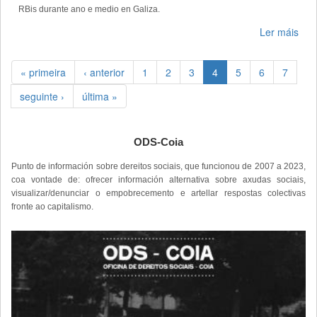
RBis durante ano e medio en Galiza.
Ler máis
« primeira
‹ anterior
1
2
3
4
5
6
7
seguinte ›
última »
ODS-Coia
Punto de información sobre dereitos sociais, que funcionou de 2007 a 2023,
coa vontade de: ofrecer información alternativa sobre axudas sociais,
visualizar/denunciar o empobrecemento e artellar respostas colectivas
fronte ao capitalismo.