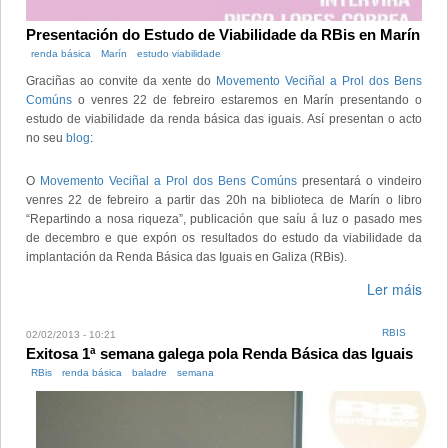
Presentación do Estudo de Viabilidade da RBis en Marín
renda básica
Marín
estudo viabilidade
Graciñas ao convite da xente do
Movemento Veciñal a Prol dos Bens
Comúns
o venres 22 de febreiro estaremos en Marín presentando o
estudo de viabilidade da renda básica das iguais. Así presentan o acto
no seu
blog
:
O
Movemento Veciñal a Prol dos Bens Comúns
presentará o vindeiro
venres 22 de febreiro a partir das 20h na biblioteca de Marín o libro
“Repartindo a nosa riqueza”, publicación que saíu á luz o pasado mes
de decembro e que expón os resultados do estudo da viabilidade da
implantación da Renda Básica das Iguais en Galiza (RBis).
Ler máis
RBIS
02/02/2013 - 10:21
Exitosa 1ª semana galega pola Renda Básica das Iguais
RBis
renda básica
baladre
semana