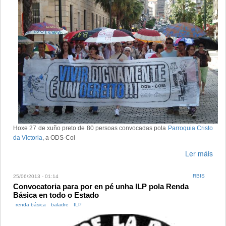
Hoxe 27 de xuño preto de 80 persoas convocadas pola
Parroquia Cristo
da Victoria
, a ODS-Coi
Ler máis
RBIS
25/06/2013 - 01:14
Convocatoria para por en pé unha ILP pola Renda
Básica en todo o Estado
renda básica
baladre
ILP