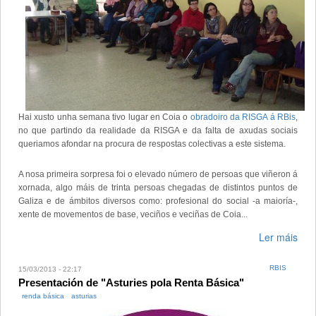
Hai xusto unha semana tivo lugar en Coia o
obradoiro da RISGA á RBis
,
no que partindo da realidade da RISGA e da falta de axudas sociais
queriamos afondar na procura de respostas colectivas a este sistema.
A nosa primeira sorpresa foi o elevado número de persoas que viñeron á
xornada, algo máis de trinta persoas chegadas de distintos puntos de
Galiza e de ámbitos diversos como: profesional do social -a maioría-,
xente de movementos de base, veciños e veciñas de Coia...
Ler máis
RBIS
15/03/2013 - 22:17
Presentación de "Asturies pola Renta Básica"
renda básica
asturias