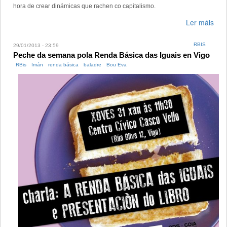
hora de crear dinámicas que rachen co capitalismo.
Ler máis
RBIS
29/01/2013 - 23:59
Peche da semana pola Renda Básica das Iguais en Vigo
RBis
Imán
renda básica
baladre
Bou Eva