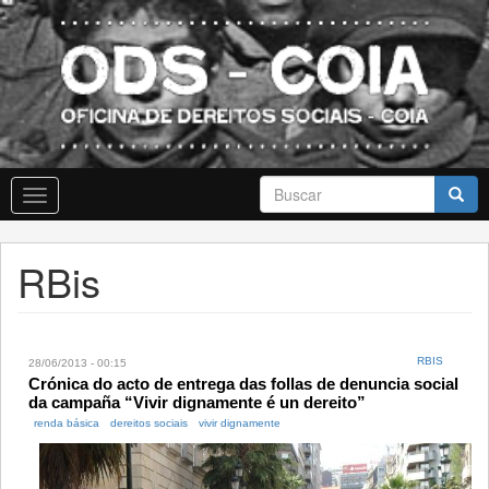
Skip
to
main
content
Formulario
Toggle
de
navigation
busca
Buscar
RBis
RBIS
28/06/2013 - 00:15
Crónica do acto de entrega das follas de denuncia social
da campaña “Vivir dignamente é un dereito”
renda básica
dereitos sociais
vivir dignamente