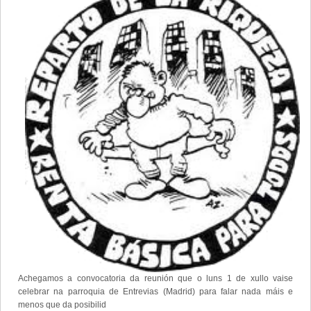
Achegamos a convocatoria da reunión que o luns 1 de xullo vaise
celebrar na parroquia de Entrevias (Madrid) para falar nada máis e
menos que da posibilid