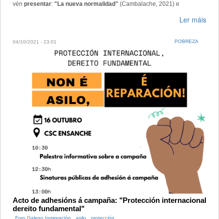
vén
presentar
:
"La nueva normalidad"
(Cambalache, 2021) e
Ler máis
POBREZA
04/10/2021 - 23:01
Acto de adhesións á campaña: "Protección internacional
dereito fundamental"
Foro Galego Inmigración
asilo
protección