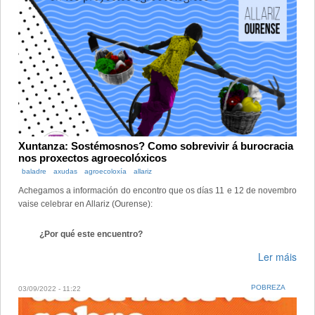
Xuntanza: Sostémosnos? Como sobrevivir á burocracia
nos proxectos agroecolóxicos
baladre
axudas
agroecoloxía
allariz
Achegamos a información do encontro que os días 11 e 12 de novembro
vaise celebrar en Allariz (Ourense):
¿Por qué este encuentro?
Ler máis
POBREZA
03/09/2022 - 11:22