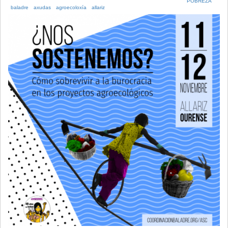
POBREZA
baladre
axudas
agroecoloxía
allariz