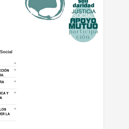
Social
CCIÓN
RA.
ARA
ICA Y
A
 LOS
ER LA