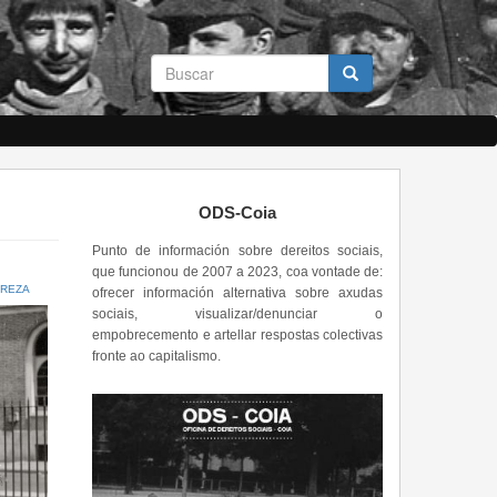
Formulario
de
busca
Buscar
ODS-Coia
Punto de información sobre dereitos sociais,
que funcionou de 2007 a 2023, coa vontade de:
REZA
ofrecer información alternativa sobre axudas
sociais, visualizar/denunciar o
empobrecemento e artellar respostas colectivas
fronte ao capitalismo.