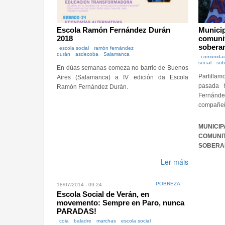
Escola Ramón Fernández Durán
Munici
2018
comunit
soberan
escola social
ramón fernández
durán
asdecoba
Salamanca
comunida
social
sob
En dúas semanas comeza no barrio de Buenos
Partillam
Aires (Salamanca) a IV edición da Escola
pasada 
Ramón Fernández Durán.
Fernánd
compañeir
MUNI
COMUNI
SOBERA
Ler máis
POBREZA
18/07/2014 - 09:24
Escola Social de Verán, en
movemento: Sempre en Paro, nunca
PARADAS!
coia
baladre
marchas
escola social