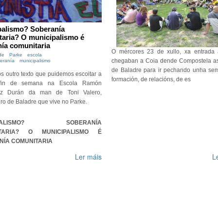
palismo? Soberanía
aria? O municipalismo é
ía comunitaria
O mércores 23 de xullo, xa entrada 
de
Parke
escola
chegaban a Coia dende Compostela as
eranía
municipalismo
de Baladre para ir pechando unha se
os outro texto que puidemos escoitar a
formación, de relacións, de es
fin de semana na Escola Ramón
ez Durán da man de Toni Valero,
o de Baladre que vive no Parke.
CIPALISMO? SOBERANÍA
TARIA? O MUNICIPALISMO É
NÍA COMUNITARIA
Ler máis
L