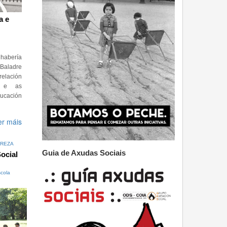
a e
habería
Baladre
elación
s e as
ducación
er máis
REZA
Guia de Axudas Sociais
ocial
cola