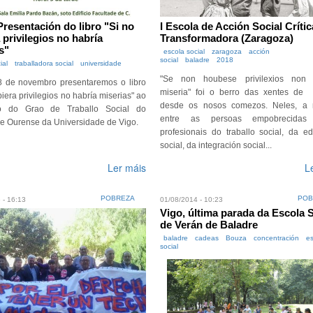
 Presentación do libro "Si no
I Escola de Acción Social Crític
 privilegios no habría
Transformadora (Zaragoza)
s"
escola social
zaragoza
acción
social
baladre
2018
ial
traballadora social
universidade
"Se non houbese privilexios non 
8 de novembro presentaremos o libro
miseria" foi o berro das xentes de 
biera privilegios no habría miserias" ao
desde os nosos comezos. Neles, a r
o do Grao de Traballo Social do
entre as persoas empobrecida
e Ourense da Universidade de Vigo.
profesionais do traballo social, da e
social, da integración social...
Ler máis
L
POBREZA
POB
 - 16:13
01/08/2014 - 10:23
Vigo, última parada da Escola S
de Verán de Baladre
baladre
cadeas
Bouza
concentración
es
social