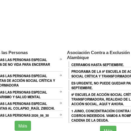
 las Personas
Asociación Contra a Exclusión 
Alambique
AS LAS PERSONAS ESPECIAL
 DE NO VIDA PARA ENCERRAR
CERRAMOS HASTA SEPTIEMBRE.
PROGRAMA DE LA 9ª ESCUELA DE A
AS LAS PERSONAS ESPECIAL
SOCIAL CRÍTICA Y TRANSFORMADO
TAS DE ACCIÓN SOCIAL CRÍTICA Y
ES URGENTE, NO PUEDE QUEDAR P
ORMADORA
SEPTIEMBRE.
AS LAS PERSONAS ESPECIAL
9ª ESCUELA DE ACCIÓN SOCIAL CRÍT
ARISMO Y SALUD MENTAL
TRANSFORMADORA, REALIDAD DE L
AS LAS PERSONAS ESPECIAL
ACCIÓN SOCIAL, AQUÍ Y AHORA.
TAS AL COLAPSO_RAÚL ZIBECHI.
1 JUNIO, CONCENTRACIÓN CONTRA
S LAS PERSONAS 2026_06_30
COBROS INDEBIDOS. VAMOS A ROMP
CADENA DE LA DEUDA.
Máis
Máis