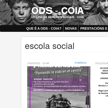
Skip
to
main
content
QUE É A ODS - COIA?
NOVAS
PRESTACIÓNS E
escola social
POBREZA
15/05/2022 - 14:48
10/11/2019