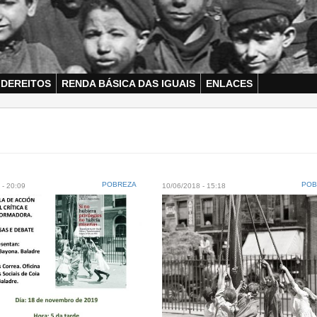
 DEREITOS
RENDA BÁSICA DAS IGUAIS
ENLACES
POBREZA
POB
 - 20:09
10/06/2018 - 15:18