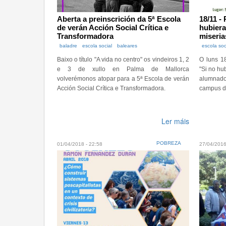
Aberta a preinscrición da 5ª Escola
18/11 -
de verán Acción Social Crítica e
hubiera
Transformadora
miseria
baladre
escola social
baleares
escola soc
Baixo o título "A vida no centro" os vindeiros 1, 2
O luns 1
e 3 de xullo en Palma de Mallorca
"Si no hu
volverémonos atopar para a 5ª Escola de verán
alumnad
Acción Social Crítica e Transformadora.
campus d
Ler máis
POBREZA
01/04/2018 - 22:58
27/04/2016