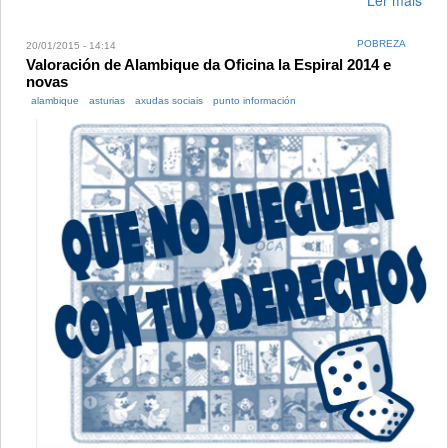
POBREZA
20/01/2015 - 14:14
Valoración de Alambique da Oficina la Espiral 2014 e
novas
alambique
asturias
axudas sociais
punto información