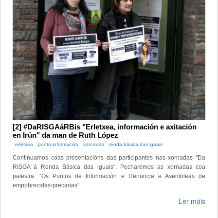
[2] #DaRISGAáRBis "Erletxea, información e axitación
en Irún" da man de Ruth López
erletxea
punto información
xornadas
renda básica das iguais
Continuamos coas presentacións das participantes nas xornadas "Da
RISGA á Renda Básica das iguais". Pecharemos as xornadas coa
palestra: “Os Puntos de Información e Denuncia e Asembleas de
empobrecidas-precarias”.
Ler máis