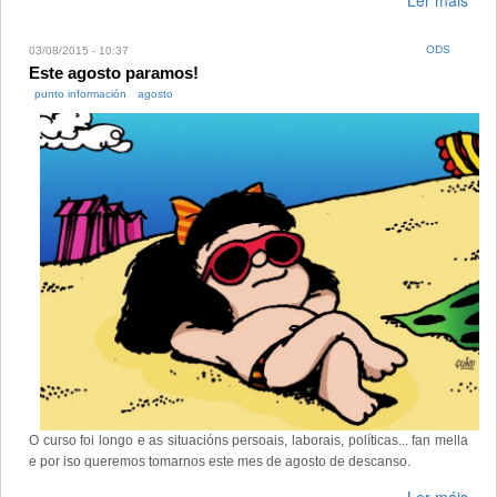
Ler máis
ODS
03/08/2015 - 10:37
Este agosto paramos!
punto información
agosto
O curso foi longo e as situacións persoais, laborais, políticas... fan mella
e por iso queremos tomarnos este mes de agosto de descanso.
Ler máis