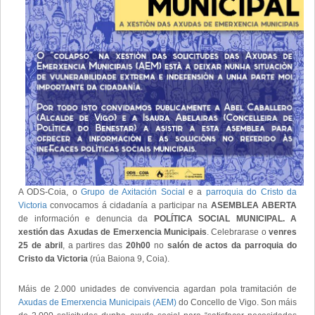
A ODS-Coia, o
Grupo de Axitación Social
e a
parroquia do Cristo da
Victoria
convocamos á cidadanía a participar na
ASEMBLEA ABERTA
de información e denuncia da
POLÍTICA SOCIAL MUNICIPAL. A
xestión das Axudas de Emerxencia Municipais
. Celebrarase o
venres
25 de abril
, a partires das
20h00
no
salón de actos da parroquia do
Cristo da Victoria
(rúa Baiona 9, Coia).
Máis de 2.000 unidades de convivencia agardan pola tramitación de
Axudas de Emerxencia Municipais (AEM)
do Concello de Vigo. Son máis