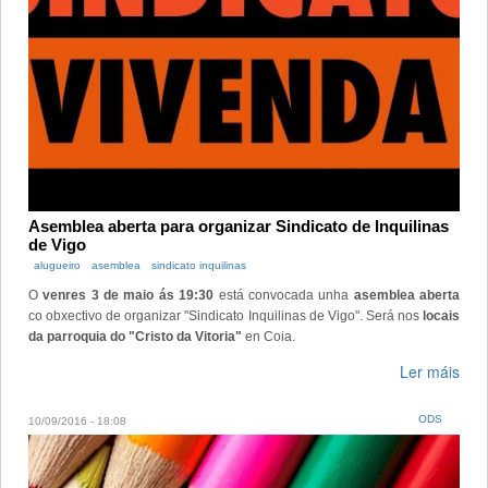
Asemblea aberta para organizar Sindicato de Inquilinas
de Vigo
alugueiro
asemblea
sindicato inquilinas
O
venres 3 de maio ás 19:30
está convocada unha
asemblea aberta
co obxectivo de organizar "Sindicato Inquilinas de Vigo". Será nos
locais
da parroquia do "Cristo da Vitoria"
en Coia.
Ler máis
ODS
10/09/2016 - 18:08