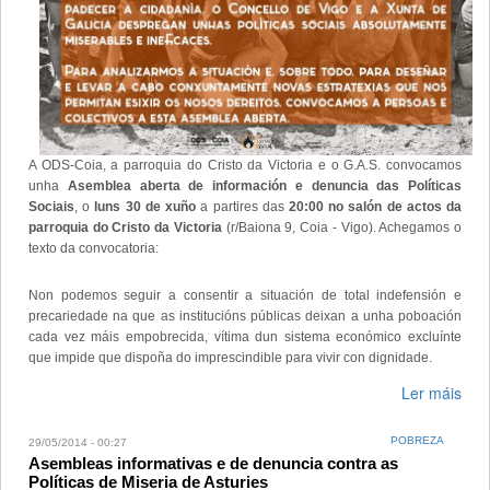
A ODS-Coia, a parroquia do Cristo da Victoria e o G.A.S. convocamos
unha
Asemblea aberta de información e denuncia das Políticas
Sociais
, o
luns 30 de xuño
a partires das
20:00 no salón de actos da
parroquia do Cristo da Victoria
(r/Baiona 9, Coia - Vigo). Achegamos o
texto da convocatoria:
Non podemos seguir a consentir a situación de total indefensión e
precariedade na que as institucións públicas deixan a unha poboación
cada vez máis empobrecida, vítima dun sistema económico excluínte
que impide que dispoña do imprescindible para vivir con dignidade.
Ler máis
POBREZA
29/05/2014 - 00:27
Asembleas informativas e de denuncia contra as
Políticas de Miseria de Asturies