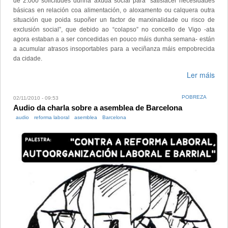
de 2.000 solicitudes dunha axuda social para “satisfacer necesidades
básicas en relación coa alimentación, o aloxamento ou calquera outra
situación que poida supoñer un factor de marxinalidade ou risco de
exclusión social”, que debido ao “colapso” no concello de Vigo -ata
agora estaban a a ser concedidas en pouco máis dunha semana- están
a acumular atrasos insoportables para a veciñanza máis empobrecida
da cidade.
Ler máis
POBREZA
02/11/2010 - 09:53
Audio da charla sobre a asemblea de Barcelona
audio
reforma laboral
asemblea
Barcelona