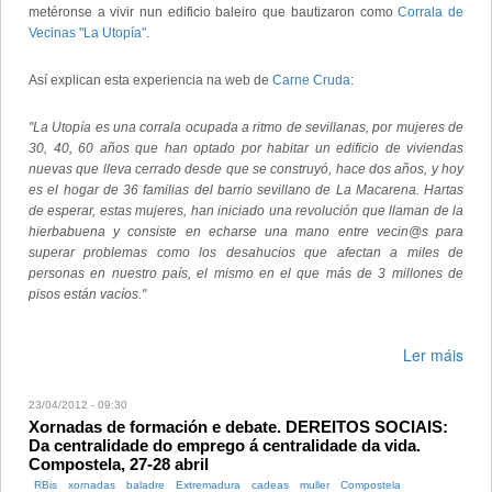
metéronse a vivir nun edificio baleiro que bautizaron como
Corrala de
Vecinas "La Utopía"
.
Así explican esta experiencia na web de
Carne Cruda
:
"La Utopía es una corrala ocupada a ritmo de sevillanas, por mujeres de
30, 40, 60 años que han optado por habitar un edificio de viviendas
nuevas que lleva cerrado desde que se construyó, hace dos años, y hoy
es el hogar de 36 familias del barrio sevillano de La Macarena. Hartas
de esperar, estas mujeres, han iniciado una revolución que llaman de la
hierbabuena y consiste en echarse una mano entre vecin@s para
superar problemas como los desahucios que afectan a miles de
personas en nuestro país, el mismo en el que más de 3 millones de
pisos están vacíos."
Ler máis
23/04/2012 - 09:30
Xornadas de formación e debate. DEREITOS SOCIAIS:
Da centralidade do emprego á centralidade da vida.
Compostela, 27-28 abril
RBis
xornadas
baladre
Extremadura
cadeas
muller
Compostela