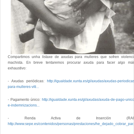
Compartimos unha listaxe de axudas para mulleres que sofren violenci
machista. En breve tentaremos procurar axuda para facer algo mái
exhaustivo:
- Axudas periódicas:
http://igualdade.xunta.es/gl/axudas/axudas-periodica
para-mulleres-viti...
- Pagamento único:
http://igualdade.xunta.es/gl/axudas/axuda-de-pago-unic
e-indemnizacions...
- Renda Activa de Inserción (RAI)
http://www.sepe.es/contenidos/personas/prestaciones/he_dejado_cobrar_par.