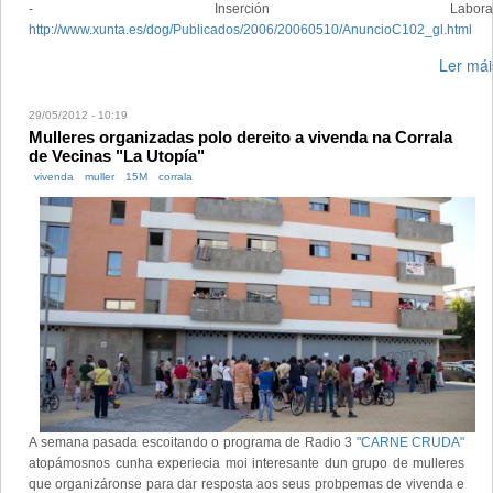
- Inserción Laboral
http://www.xunta.es/dog/Publicados/2006/20060510/AnuncioC102_gl.html
Ler mái
29/05/2012 - 10:19
Mulleres organizadas polo dereito a vivenda na Corrala
de Vecinas "La Utopía"
vivenda
muller
15M
corrala
A semana pasada escoitando o programa de Radio 3
"CARNE CRUDA"
atopámosnos cunha experiecia moi interesante dun grupo de mulleres
que organizáronse para dar resposta aos seus probpemas de vivenda e