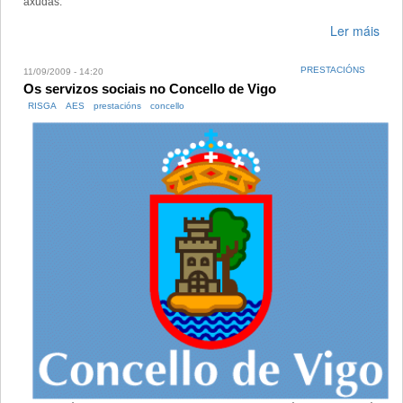
axudas.
Ler máis
PRESTACIÓNS
11/09/2009 - 14:20
Os servizos sociais no Concello de Vigo
RISGA
AES
prestacións
concello