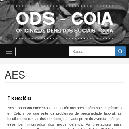
Skip
to
main
content
Formulario
Toggle
de
navigation
busca
Buscar
AES
Prestacións
Neste apartado ofrecemos información das prestacións sociais públicas
en Galicia, xa que ante os problemas de precariedade laboral, as
insuficientes contías das pensións, o elevado prezo da vivenda... cómpre
estar ben informados dos nosos dereitos. As prestacións máis