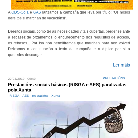
A
ODS-Coia
e
GAS
lanzamos a campaña que leva por título:
"Os nosos
dereitos si marchan de vacacións!".
Dereitos sociais, como ter as necesidades vitais cubertas, pérdense ante
a escasez de orzamentos, o endurecemento dos requisitos de acceso,
os retrasos... Por iso non permitiremos que marchen para non volver!
Deixamos a continuación o texto da campaña e o díptico por si o
queredes descargar:
Ler máis
PRESTACIÓNS
22/04/2010 - 00:40
Prestacións sociais básicas (RISGA e AES) paralizadas
pola Xunta
RISGA
AES
prestacións
Xunta