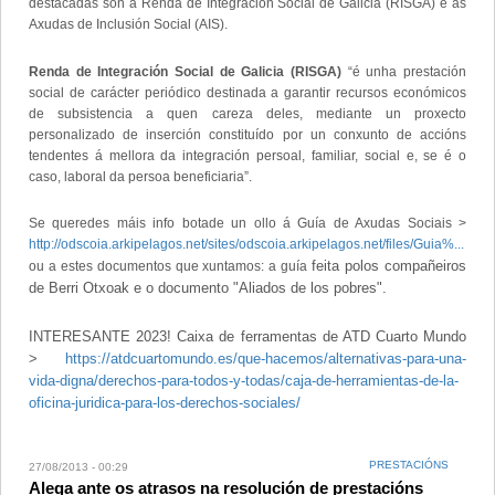
destacadas son a Renda de Integración Social de Galicia (RISGA) e as
Axudas de Inclusión Social (AIS).
Renda de Integración Social de Galicia (RISGA)
“é unha prestación
social de carácter periódico destinada a garantir recursos económicos
de subsistencia a quen careza deles, mediante un proxecto
personalizado de inserción constituído por un conxunto de accións
tendentes á mellora da integración persoal, familiar, social e, se é o
caso, laboral da persoa beneficiaria”.
Se queredes máis info botade un ollo á Guía de Axudas Sociais >
http://odscoia.arkipelagos.net/sites/odscoia.arkipelagos.net/files/Guia%...
feita polos compañeiros
ou a estes documentos que xuntamos: a guía
de Berri Otxoak e o documento "Aliados de los pobres".
INTERESANTE 2023! Caixa de ferramentas de ATD Cuarto Mundo
>
https://atdcuartomundo.es/que-hacemos/alternativas-para-una-
vida-digna/derechos-para-todos-y-todas/caja-de-herramientas-de-la-
oficina-juridica-para-los-derechos-sociales/
PRESTACIÓNS
27/08/2013 - 00:29
Alega ante os atrasos na resolución de prestacións