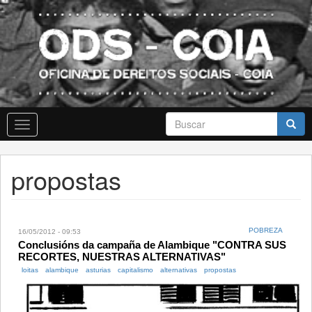
Skip
to
main
content
Formulario
Toggle
de
navigation
busca
Buscar
propostas
POBREZA
16/05/2012 - 09:53
Conclusións da campaña de Alambique "CONTRA SUS
RECORTES, NUESTRAS ALTERNATIVAS"
loitas
alambique
asturias
capitalismo
alternativas
propostas