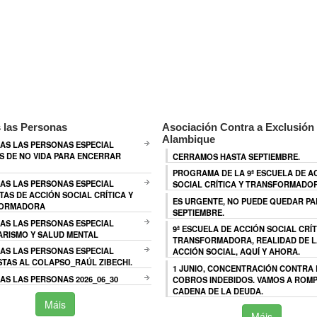
 las Personas
Asociación Contra a Exclusión 
Alambique
AS LAS PERSONAS ESPECIAL
 DE NO VIDA PARA ENCERRAR
CERRAMOS HASTA SEPTIEMBRE.
PROGRAMA DE LA 9ª ESCUELA DE A
AS LAS PERSONAS ESPECIAL
SOCIAL CRÍTICA Y TRANSFORMADO
TAS DE ACCIÓN SOCIAL CRÍTICA Y
ES URGENTE, NO PUEDE QUEDAR P
ORMADORA
SEPTIEMBRE.
AS LAS PERSONAS ESPECIAL
9ª ESCUELA DE ACCIÓN SOCIAL CRÍT
ARISMO Y SALUD MENTAL
TRANSFORMADORA, REALIDAD DE L
AS LAS PERSONAS ESPECIAL
ACCIÓN SOCIAL, AQUÍ Y AHORA.
TAS AL COLAPSO_RAÚL ZIBECHI.
1 JUNIO, CONCENTRACIÓN CONTRA
S LAS PERSONAS 2026_06_30
COBROS INDEBIDOS. VAMOS A ROMP
CADENA DE LA DEUDA.
Máis
Máis