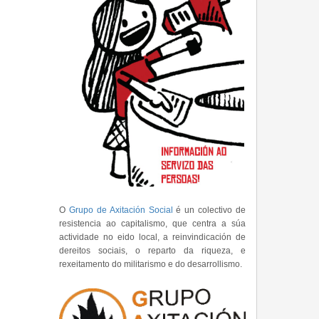
O
Grupo de Axitación Social
é un colectivo de
resistencia ao capitalismo, que centra a súa
actividade no eido local, a reinvindicación de
dereitos sociais, o reparto da riqueza, e
rexeitamento do militarismo e do desarrollismo.