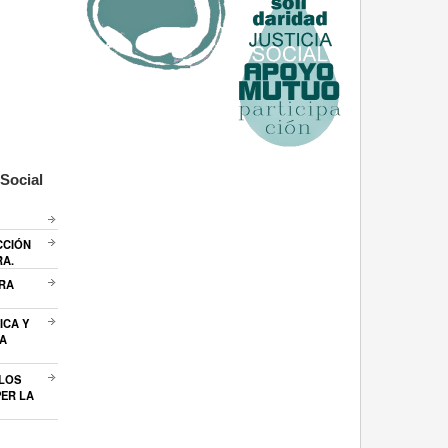
Social
CCIÓN
RA.
ARA
ICA Y
A
 LOS
ER LA