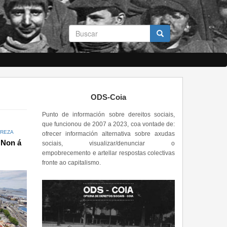
Formulario
de
busca
Buscar
ODS-Coia
Punto de información sobre dereitos sociais,
que funcionou de 2007 a 2023, coa vontade de:
REZA
ofrecer información alternativa sobre axudas
 Non á
sociais, visualizar/denunciar o
empobrecemento e artellar respostas colectivas
fronte ao capitalismo.