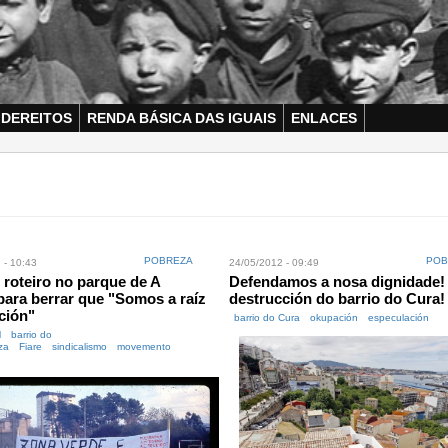
 DEREITOS
RENDA BÁSICA DAS IGUAIS
ENLACES
POBREZA
POB
 - 10:43
24/05/2012 - 09:49
 roteiro no parque de A
Defendamos a nosa dignidade!
ara berrar que "Somos a raíz
destrucción do barrio do Cura!
ción"
barrio do Cura
okupación
especulación
M
barrio do
za
Fiare
sindicalismo
movemento