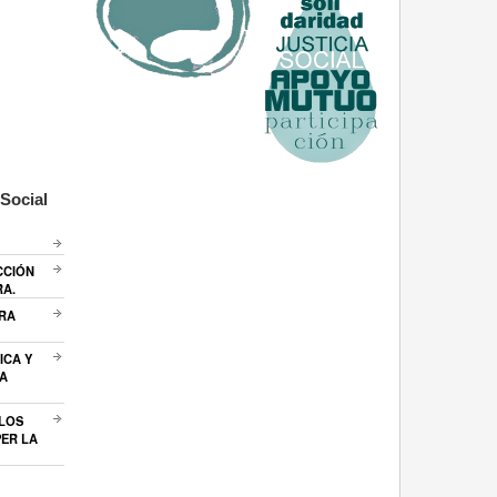
Social
CCIÓN
RA.
ARA
ICA Y
A
 LOS
ER LA