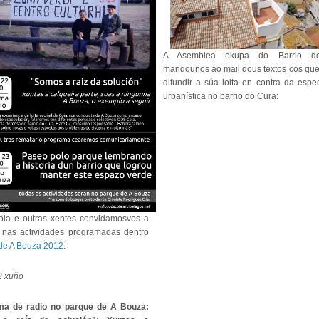
A Asemblea okupa do Barrio d
mandounos ao mail dous textos cos qu
difundir a súa loita en contra da espe
urbanística no barrio do Cura:
ia e outras xentes convidamosvos a
r nas actividades programadas dentro
de A Bouza 2012
:
2 xuño
ma de radio no parque de A Bouza: