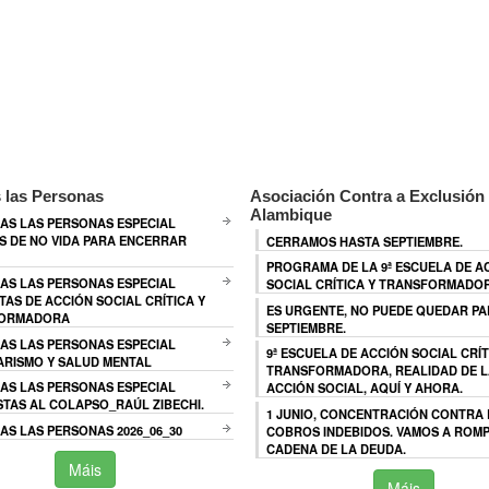
 las Personas
Asociación Contra a Exclusión 
Alambique
AS LAS PERSONAS ESPECIAL
 DE NO VIDA PARA ENCERRAR
CERRAMOS HASTA SEPTIEMBRE.
PROGRAMA DE LA 9ª ESCUELA DE A
AS LAS PERSONAS ESPECIAL
SOCIAL CRÍTICA Y TRANSFORMADO
TAS DE ACCIÓN SOCIAL CRÍTICA Y
ES URGENTE, NO PUEDE QUEDAR P
ORMADORA
SEPTIEMBRE.
AS LAS PERSONAS ESPECIAL
9ª ESCUELA DE ACCIÓN SOCIAL CRÍT
ARISMO Y SALUD MENTAL
TRANSFORMADORA, REALIDAD DE L
AS LAS PERSONAS ESPECIAL
ACCIÓN SOCIAL, AQUÍ Y AHORA.
TAS AL COLAPSO_RAÚL ZIBECHI.
1 JUNIO, CONCENTRACIÓN CONTRA
S LAS PERSONAS 2026_06_30
COBROS INDEBIDOS. VAMOS A ROMP
CADENA DE LA DEUDA.
Máis
Máis