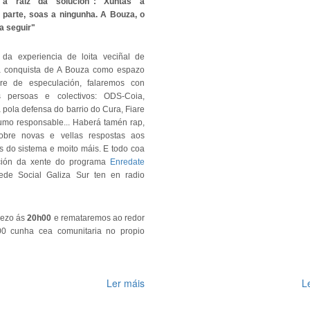
a raíz da solución": Xuntas a
a parte, soas a ningunha. A Bouza, o
a seguir"
o da experiencia de loita veciñal de
a conquista de A Bouza como espazo
bre de especulación, falaremos con
es persoas e colectivos: ODS-Coia,
pola defensa do barrio do Cura, Fiare
umo responsable... Haberá tamén rap,
 sobre novas e vellas respostas aos
 do sistema e moito máis. E todo coa
ción da xente do programa
Enredate
de Social Galiza Sur ten en radio
ezo ás
20h00
e remataremos ao redor
0 cunha cea comunitaria no propio
Ler máis
L