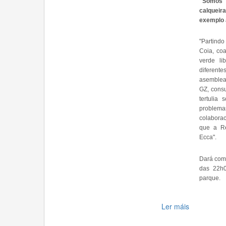
"Somos 
calqueir
exemplo 
"Partind
Coia, co
verde li
diferent
asemblea 
GZ, cons
tertulia
problemas
colabora
que a Re
Ecca".
Dará com
das 22h0
parque.
Ler máis