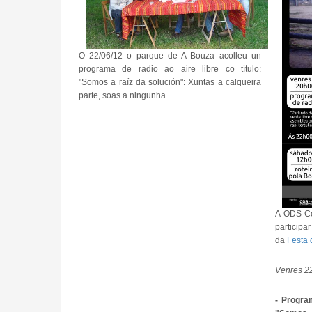
O 22/06/12 o parque de A Bouza acolleu un
programa de radio ao aire libre co título:
"Somos a raí­z da solución": Xuntas a calqueira
parte, soas a ningunha
A ODS-Co
participa
da
Festa 
Venres 2
- Progra