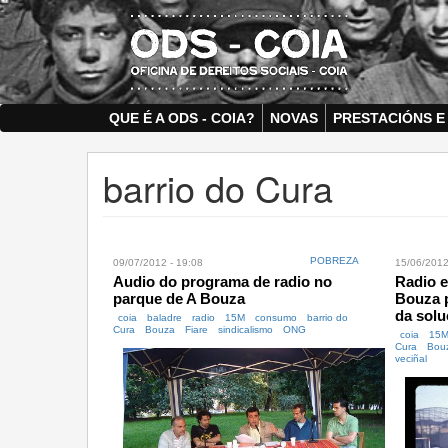
Skip
to
main
content
QUE É A ODS - COIA?
NOVAS
PRESTACIÓNS E
barrio do Cura
POBREZA
09/07/2012 - 19:08
15/06/2012
Audio do programa de radio no
Radio e
parque de A Bouza
Bouza p
da solu
coia
baladre
radio
15M
consumo
barrio do
Cura
Bouza
Fiare
sindicalismo
ONG
coia
15
Cura
Bou
veciñal