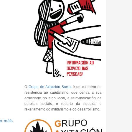
O
Grupo de Axitación Social
é un colectivo de
resistencia ao capitalismo, que centra a súa
actividade no eido local, a reinvindicación de
dereitos sociais, o reparto da riqueza, e
rexeitamento do militarismo e do desarrollismo.
er máis