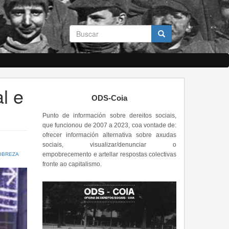
Formulario
de
busca
Buscar
l e
ODS-Coia
Punto de información sobre dereitos sociais,
que funcionou de 2007 a 2023, coa vontade de:
ofrecer información alternativa sobre axudas
sociais, visualizar/denunciar o
empobrecemento e artellar respostas colectivas
OBREZA
fronte ao capitalismo.