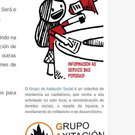
 Será o
.
indo na
ción de
 outras
 mes de
O
Grupo de Axitación Social
é un colectivo de
os para
resistencia ao capitalismo, que centra a súa
actividade no eido local, a reinvindicación de
dereitos sociais, o reparto da riqueza, e
rexeitamento do militarismo e do desarrollismo.