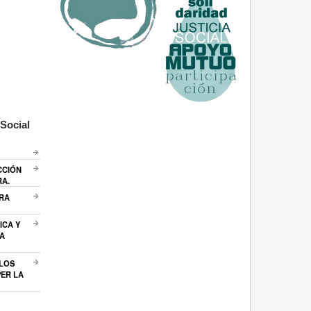
Social
CCIÓN
RA.
ARA
ICA Y
A
 LOS
ER LA