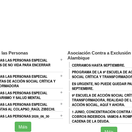
 las Personas
Asociación Contra a Exclusión 
Alambique
AS LAS PERSONAS ESPECIAL
 DE NO VIDA PARA ENCERRAR
CERRAMOS HASTA SEPTIEMBRE.
PROGRAMA DE LA 9ª ESCUELA DE A
AS LAS PERSONAS ESPECIAL
SOCIAL CRÍTICA Y TRANSFORMADO
TAS DE ACCIÓN SOCIAL CRÍTICA Y
ES URGENTE, NO PUEDE QUEDAR P
ORMADORA
SEPTIEMBRE.
AS LAS PERSONAS ESPECIAL
9ª ESCUELA DE ACCIÓN SOCIAL CRÍT
ARISMO Y SALUD MENTAL
TRANSFORMADORA, REALIDAD DE L
AS LAS PERSONAS ESPECIAL
ACCIÓN SOCIAL, AQUÍ Y AHORA.
TAS AL COLAPSO_RAÚL ZIBECHI.
1 JUNIO, CONCENTRACIÓN CONTRA
S LAS PERSONAS 2026_06_30
COBROS INDEBIDOS. VAMOS A ROMP
CADENA DE LA DEUDA.
Máis
Máis