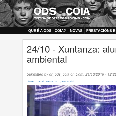
Skip
to
main
content
QUE É A ODS - COIA?
NOVAS
PRESTACIÓNS E
24/10 - Xuntanza: al
ambiental
Submitted by
dr_ods_coia
on Dom, 21/10/2018 - 12:22
luces
nadal
xuntanza
gasto social