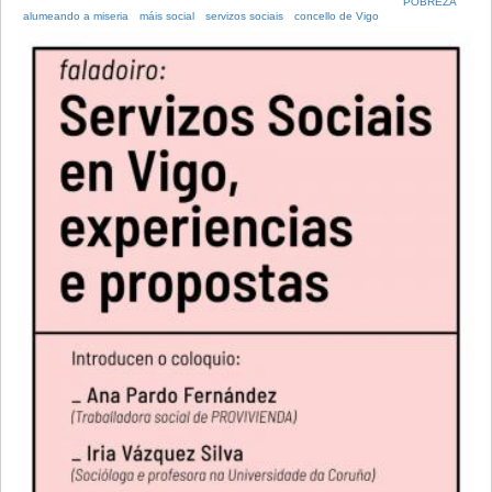
POBREZA
alumeando a miseria
máis social
servizos sociais
concello de Vigo