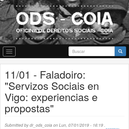
Skip
to
main
content
Formulario
Toggle
de
navigation
busca
Buscar
11/01 - Faladoiro:
"Servizos Sociais en
Vigo: experiencias e
propostas"
Submitted by
dr_ods_coia
on Lun, 07/01/2019 - 16:19 .