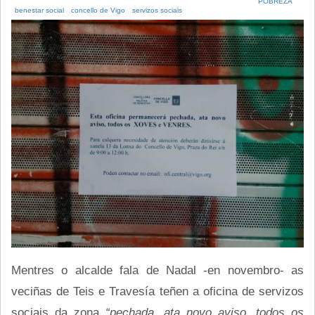
POBREZA
benestar social
concello de Vigo
servizos sociais
Mentres o alcalde fala de Nadal -en novembro- as
veciñas de Teis e Travesía teñen a oficina de servizos
sociais da zona
“pechada, ata novo aviso, todos os