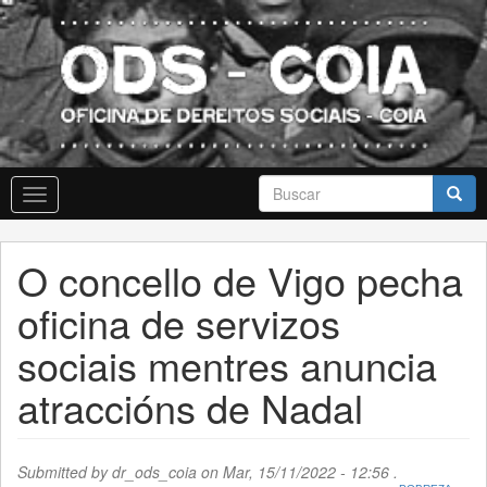
Skip
to
main
content
Formulario
Toggle
de
navigation
busca
Buscar
O concello de Vigo pecha
oficina de servizos
sociais mentres anuncia
atraccións de Nadal
Submitted by
dr_ods_coia
on Mar, 15/11/2022 - 12:56 .