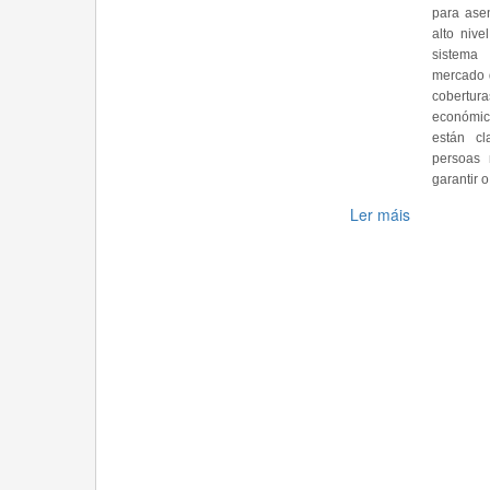
para ase
alto niv
sistema 
mercado d
cobertura
económic
están cl
persoas 
garantir 
Ler máis