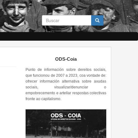
Formulario
de
busca
Buscar
ODS-Coia
Punto de información sobre dereitos sociais,
que funcionou de 2007 a 2023, coa vontade de:
ofrecer información alternativa sobre axudas
sociais, visualizar/denunciar o
empobrecemento e artellar respostas colectivas
fronte ao capitalismo.