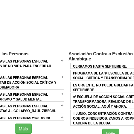
 las Personas
Asociación Contra a Exclusión 
Alambique
AS LAS PERSONAS ESPECIAL
 DE NO VIDA PARA ENCERRAR
CERRAMOS HASTA SEPTIEMBRE.
PROGRAMA DE LA 9ª ESCUELA DE A
AS LAS PERSONAS ESPECIAL
SOCIAL CRÍTICA Y TRANSFORMADO
TAS DE ACCIÓN SOCIAL CRÍTICA Y
ES URGENTE, NO PUEDE QUEDAR P
ORMADORA
SEPTIEMBRE.
AS LAS PERSONAS ESPECIAL
9ª ESCUELA DE ACCIÓN SOCIAL CRÍT
ARISMO Y SALUD MENTAL
TRANSFORMADORA, REALIDAD DE L
AS LAS PERSONAS ESPECIAL
ACCIÓN SOCIAL, AQUÍ Y AHORA.
TAS AL COLAPSO_RAÚL ZIBECHI.
1 JUNIO, CONCENTRACIÓN CONTRA
S LAS PERSONAS 2026_06_30
COBROS INDEBIDOS. VAMOS A ROMP
CADENA DE LA DEUDA.
Máis
Máis