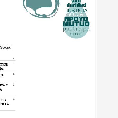
Social
CCIÓN
RA.
ARA
ICA Y
A
 LOS
ER LA