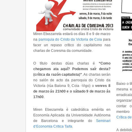
Miren Etxezarreta estará os días 8 e 9 de marzo
na
parroquia do Cristo da Victoria de Coia
para
facer un repaso crítico do capitalismo nas
charlas de Coresma da comunidade.
O título destas dúas charlas é
“Como
chegamos ata aquí? Podemos saír desta?
(crítica da razón capitalista)”
. As charlas serán
no salón de acto da parroquia do Cristo da
Baixo o t
Victoria (rúa Baiona 9, Coia -Vigo) o
venres 8
mesma e 
de marzo ás 21h00 e o sábado 9 de marzo ás
erradica
17h00
.
organiz
contar 
Miren Etxezarreta é catedrática emérita en
membr
Economía Aplicada da Universidade Autónoma
Crítica d
de Barcelona e integrante do
Seminari
d’Economia Critica Taifa
.
A debili