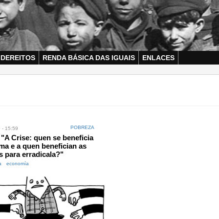
 DEREITOS
RENDA BÁSICA DAS IGUAIS
ENLACES
POBREZA
 - 15:59
 "A Crise: quen se beneficia
a e a quen benefician as
as para erradicala?"
a
economía