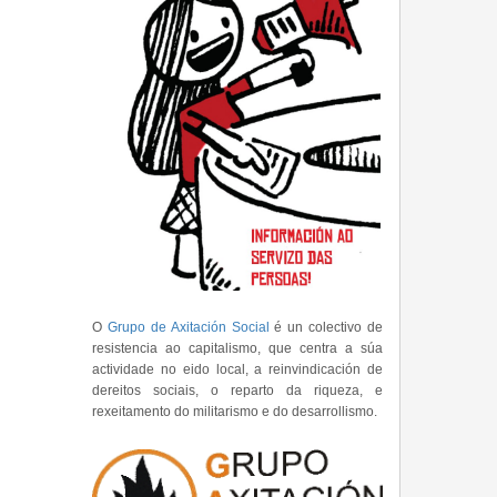
O
Grupo de Axitación Social
é un colectivo de
resistencia ao capitalismo, que centra a súa
actividade no eido local, a reinvindicación de
dereitos sociais, o reparto da riqueza, e
rexeitamento do militarismo e do desarrollismo.