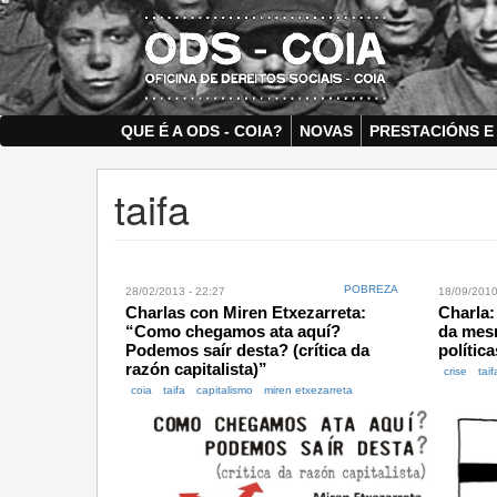
Skip
to
main
content
QUE É A ODS - COIA?
NOVAS
PRESTACIÓNS E
taifa
POBREZA
28/02/2013 - 22:27
18/09/2010
Charlas con Miren Etxezarreta:
Charla:
“Como chegamos ata aquí?
da mesm
Podemos saír desta? (crítica da
polític
razón capitalista)”
crise
taif
coia
taifa
capitalismo
miren etxezarreta