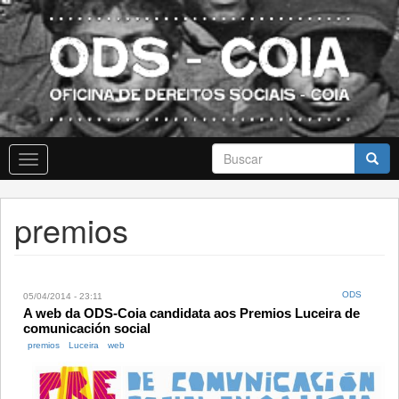
Skip
to
main
content
Formulario
Toggle
de
navigation
busca
Buscar
premios
ODS
05/04/2014 - 23:11
A web da ODS-Coia candidata aos Premios Luceira de
comunicación social
premios
Luceira
web