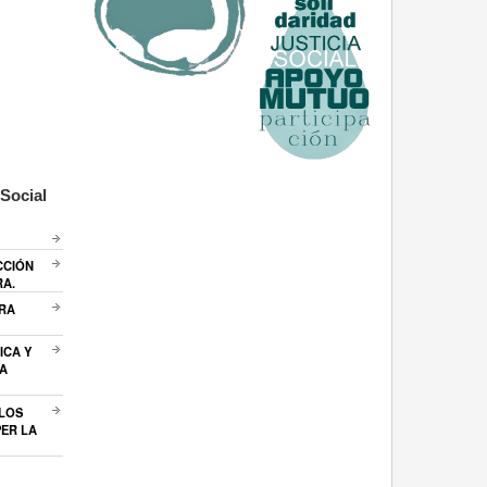
Social
CCIÓN
RA.
ARA
ICA Y
A
 LOS
ER LA