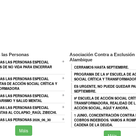
 las Personas
Asociación Contra a Exclusión 
Alambique
AS LAS PERSONAS ESPECIAL
 DE NO VIDA PARA ENCERRAR
CERRAMOS HASTA SEPTIEMBRE.
PROGRAMA DE LA 9ª ESCUELA DE A
AS LAS PERSONAS ESPECIAL
SOCIAL CRÍTICA Y TRANSFORMADO
TAS DE ACCIÓN SOCIAL CRÍTICA Y
ES URGENTE, NO PUEDE QUEDAR P
ORMADORA
SEPTIEMBRE.
AS LAS PERSONAS ESPECIAL
9ª ESCUELA DE ACCIÓN SOCIAL CRÍT
ARISMO Y SALUD MENTAL
TRANSFORMADORA, REALIDAD DE L
AS LAS PERSONAS ESPECIAL
ACCIÓN SOCIAL, AQUÍ Y AHORA.
TAS AL COLAPSO_RAÚL ZIBECHI.
1 JUNIO, CONCENTRACIÓN CONTRA
S LAS PERSONAS 2026_06_30
COBROS INDEBIDOS. VAMOS A ROMP
CADENA DE LA DEUDA.
Máis
Máis