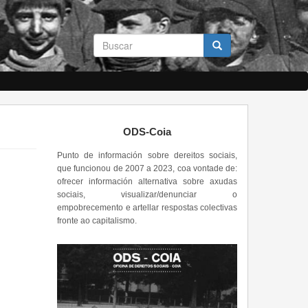
Formulario
de
busca
Buscar
ODS-Coia
Punto de información sobre dereitos sociais,
que funcionou de 2007 a 2023, coa vontade de:
ofrecer información alternativa sobre axudas
sociais, visualizar/denunciar o
empobrecemento e artellar respostas colectivas
fronte ao capitalismo.