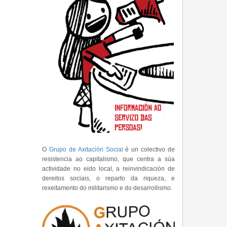
O
Grupo de Axitación Social
é un colectivo de
resistencia ao capitalismo, que centra a súa
actividade no eido local, a reinvindicación de
dereitos sociais, o reparto da riqueza, e
rexeitamento do militarismo e do desarrollismo.