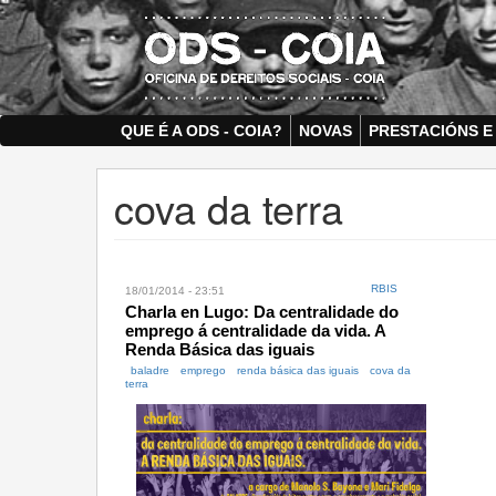
Skip
to
main
content
QUE É A ODS - COIA?
NOVAS
PRESTACIÓNS E
cova da terra
RBIS
18/01/2014 - 23:51
Charla en Lugo: Da centralidade do
emprego á centralidade da vida. A
Renda Básica das iguais
baladre
emprego
renda básica das iguais
cova da
terra