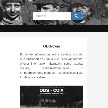
Formulario
de
busca
Buscar
ODS-Coia
Punto de información sobre dereitos sociais,
que funcionou de 2007 a 2023, coa vontade de:
ofrecer información alternativa sobre axudas
sociais, visualizar/denunciar o
empobrecemento e artellar respostas colectivas
fronte ao capitalismo.