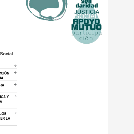
Social
CCIÓN
RA.
ARA
ICA Y
A
 LOS
ER LA