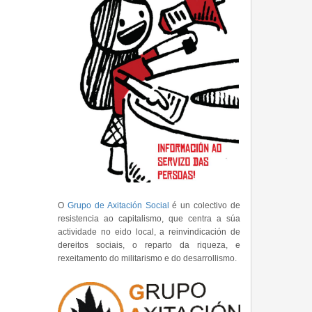
O
Grupo de Axitación Social
é un colectivo de
resistencia ao capitalismo, que centra a súa
actividade no eido local, a reinvindicación de
dereitos sociais, o reparto da riqueza, e
rexeitamento do militarismo e do desarrollismo.