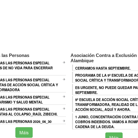
 las Personas
Asociación Contra a Exclusión 
Alambique
AS LAS PERSONAS ESPECIAL
 DE NO VIDA PARA ENCERRAR
CERRAMOS HASTA SEPTIEMBRE.
PROGRAMA DE LA 9ª ESCUELA DE A
AS LAS PERSONAS ESPECIAL
SOCIAL CRÍTICA Y TRANSFORMADO
TAS DE ACCIÓN SOCIAL CRÍTICA Y
ES URGENTE, NO PUEDE QUEDAR P
ORMADORA
SEPTIEMBRE.
AS LAS PERSONAS ESPECIAL
9ª ESCUELA DE ACCIÓN SOCIAL CRÍT
ARISMO Y SALUD MENTAL
TRANSFORMADORA, REALIDAD DE L
AS LAS PERSONAS ESPECIAL
ACCIÓN SOCIAL, AQUÍ Y AHORA.
TAS AL COLAPSO_RAÚL ZIBECHI.
1 JUNIO, CONCENTRACIÓN CONTRA
S LAS PERSONAS 2026_06_30
COBROS INDEBIDOS. VAMOS A ROMP
CADENA DE LA DEUDA.
Máis
Máis