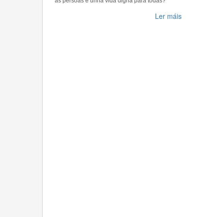
ás persoas e unha vida digna para todas?
Ler máis