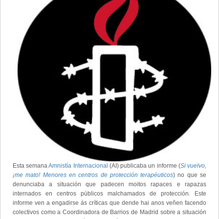
Esta semana
Amnistía Internacional
(AI) publicaba un informe (
Si vuelvo,
¡me mato! Menores en centros de protección terapéuticos
) no que se
denunciaba a situación que padecen moitos rapaces e rapazas
internados en centros públicos malchamados de protección. Este
informe ven a engadirse ás críticas que dende hai anos veñen facendo
colectivos como a Coordinadora de Barrios de Madrid sobre a situación