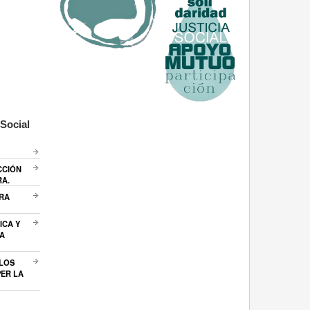
Social
CCIÓN
RA.
ARA
ICA Y
A
 LOS
ER LA