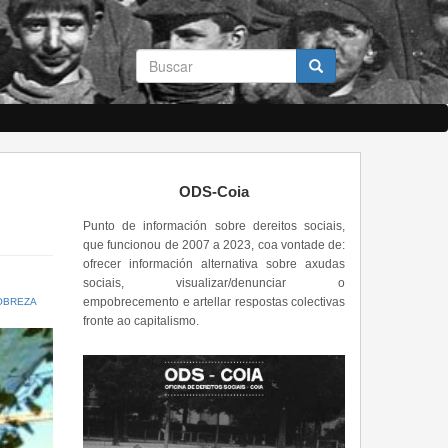
Formulario
de
busca
Buscar
ODS-Coia
Punto de información sobre dereitos sociais,
que funcionou de 2007 a 2023, coa vontade de:
ofrecer información alternativa sobre axudas
sociais, visualizar/denunciar o
empobrecemento e artellar respostas colectivas
OBREZA
fronte ao capitalismo.