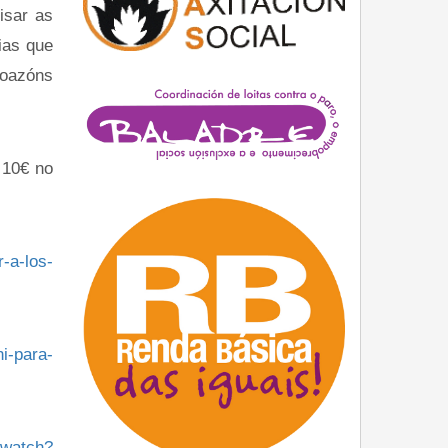
isar as
ias que
doazóns
 10€ no
-a-los-
i-para-
/watch?