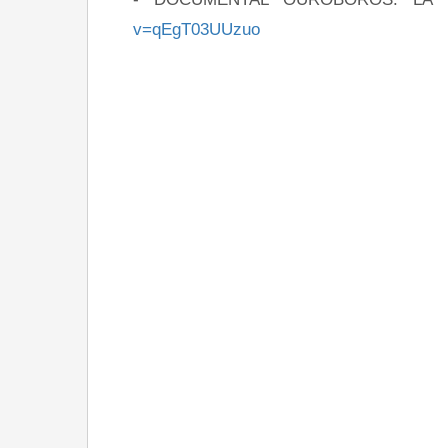
v=qEgT03UUzuo