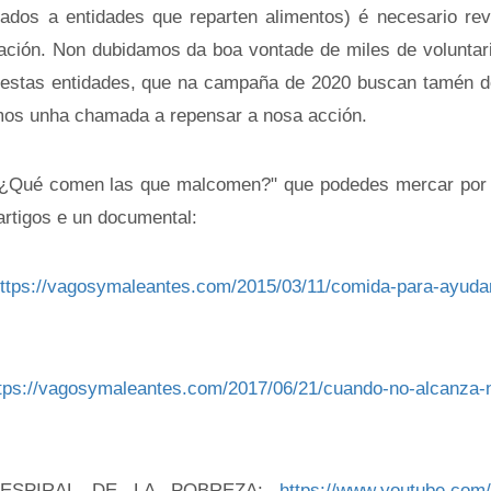
ados a entidades que reparten alimentos) é necesario rev
uación. Non dubidamos da boa vontade de miles de voluntar
s nestas entidades, que na campaña de 2020 buscan tamén 
mos unha chamada a repensar a nosa acción.
o: "¿Qué comen las que malcomen?" que podedes mercar por
rtigos e un documental:
ttps://vagosymaleantes.com/2015/03/11/comida-para-ayudar
tps://vagosymaleantes.com/2017/06/21/cuando-no-alcanza-n
ESPIRAL DE LA POBREZA:
https://www.youtube.com