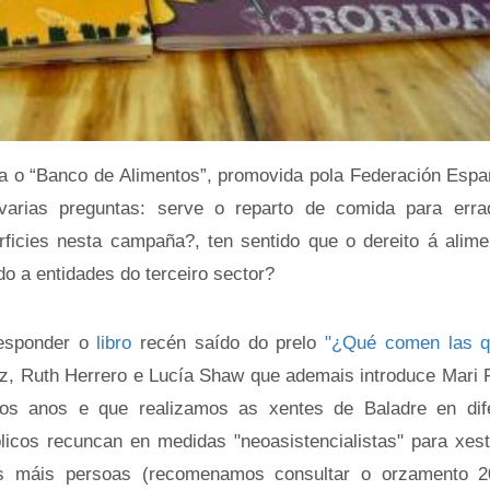
para o “Banco de Alimentos”, promovida pola Federación Espa
arias preguntas: serve o reparto de comida para erra
ficies nesta campaña?, ten sentido que o dereito á alime
o a entidades do terceiro sector?
responder o
libro
recén saído do prelo
"¿Qué comen las q
ez, Ruth Herrero e Lucía Shaw que ademais introduce Mari F
rios anos e que realizamos as xentes de Baladre en dif
licos recuncan en medidas "neoasistencialistas" para xest
s máis persoas (recomenamos consultar o orzamento 