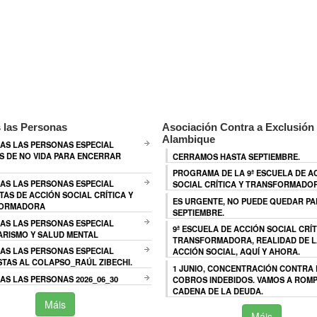
 las Personas
Asociación Contra a Exclusión 
Alambique
AS LAS PERSONAS ESPECIAL
 DE NO VIDA PARA ENCERRAR
CERRAMOS HASTA SEPTIEMBRE.
PROGRAMA DE LA 9ª ESCUELA DE A
AS LAS PERSONAS ESPECIAL
SOCIAL CRÍTICA Y TRANSFORMADO
TAS DE ACCIÓN SOCIAL CRÍTICA Y
ES URGENTE, NO PUEDE QUEDAR P
ORMADORA
SEPTIEMBRE.
AS LAS PERSONAS ESPECIAL
9ª ESCUELA DE ACCIÓN SOCIAL CRÍT
ARISMO Y SALUD MENTAL
TRANSFORMADORA, REALIDAD DE L
AS LAS PERSONAS ESPECIAL
ACCIÓN SOCIAL, AQUÍ Y AHORA.
TAS AL COLAPSO_RAÚL ZIBECHI.
1 JUNIO, CONCENTRACIÓN CONTRA
S LAS PERSONAS 2026_06_30
COBROS INDEBIDOS. VAMOS A ROMP
CADENA DE LA DEUDA.
Máis
Máis