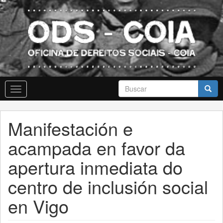
Skip
to
main
content
Formulario
Toggle
de
navigation
busca
Buscar
Manifestación e
acampada en favor da
apertura inmediata do
centro de inclusión social
en Vigo