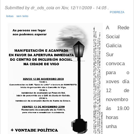
Submitted by
dr_ods_coia
on Xov, 12/11/2009 - 14:05 .
POBREZA
loitas
sen teito
A Rede
Social
Galicia
Sur
convoca
para o
xoves día
12 de
novembro
ás 19.00
horas
unha