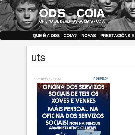
Skip
to
main
content
QUE É A ODS - COIA?
NOVAS
PRESTACIÓNS E
uts
POBREZA
15/01/2023 - 11:44