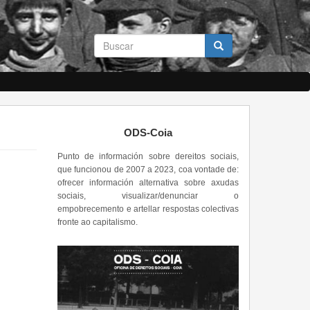
Formulario
de
busca
Buscar
ODS-Coia
Punto de información sobre dereitos sociais,
que funcionou de 2007 a 2023, coa vontade de:
ofrecer información alternativa sobre axudas
sociais, visualizar/denunciar o
empobrecemento e artellar respostas colectivas
fronte ao capitalismo.