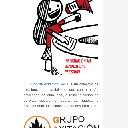
O
Grupo de Axitación Social
é un colectivo de
resistencia ao capitalismo, que centra a súa
actividade no eido local, a reinvindicación de
dereitos sociais, o reparto da riqueza, e
rexeitamento do militarismo e do desarrollismo.