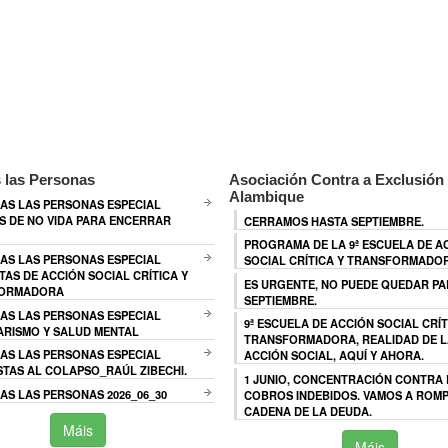
 las Personas
Asociación Contra a Exclusión 
Alambique
AS LAS PERSONAS ESPECIAL
 DE NO VIDA PARA ENCERRAR
CERRAMOS HASTA SEPTIEMBRE.
PROGRAMA DE LA 9ª ESCUELA DE A
AS LAS PERSONAS ESPECIAL
SOCIAL CRÍTICA Y TRANSFORMADO
TAS DE ACCIÓN SOCIAL CRÍTICA Y
ES URGENTE, NO PUEDE QUEDAR P
ORMADORA
SEPTIEMBRE.
AS LAS PERSONAS ESPECIAL
9ª ESCUELA DE ACCIÓN SOCIAL CRÍT
ARISMO Y SALUD MENTAL
TRANSFORMADORA, REALIDAD DE L
AS LAS PERSONAS ESPECIAL
ACCIÓN SOCIAL, AQUÍ Y AHORA.
TAS AL COLAPSO_RAÚL ZIBECHI.
1 JUNIO, CONCENTRACIÓN CONTRA
S LAS PERSONAS 2026_06_30
COBROS INDEBIDOS. VAMOS A ROMP
CADENA DE LA DEUDA.
Máis
Máis