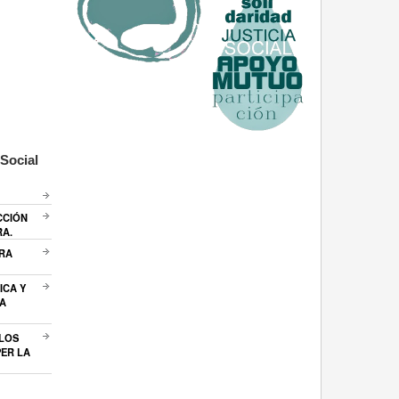
Social
CCIÓN
RA.
ARA
ICA Y
A
 LOS
ER LA