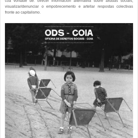
coa vontade de: ofrecer información alternativa sobre axudas sociais,
visualizar/denunciar o empobrecemento e artellar respostas colectivas
fronte ao capitalismo.