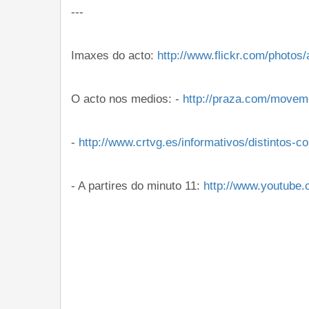
---
Imaxes do acto:
http://www.flickr.com/photo
O acto nos medios: -
http://praza.com/moveme
-
http://www.crtvg.es/informativos/distintos-co
- A partires do minuto 11:
http://www.youtub