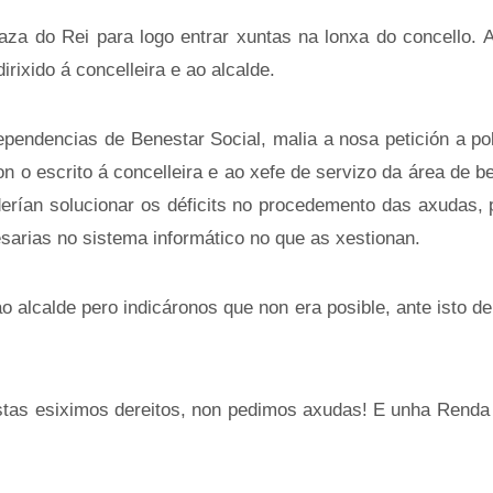
za do Rei para logo entrar xuntas na lonxa do concello. A
irixido á concelleira e ao alcalde.
ependencias de Benestar Social, malia a nosa petición a pol
on o escrito á concelleira e ao xefe de servizo da área de b
erían solucionar os déficits no procedemento das axudas, 
esarias no sistema informático no que as xestionan.
ao alcalde pero indicáronos que non era posible, ante isto 
ostas esiximos dereitos, non pedimos axudas! E unha Renda