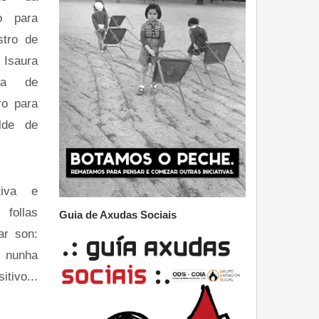
lo para
stro de
 Isaura
ira de
ro para
alde de
tiva e
ollas
Guia de Axudas Sociais
ar son:
s nunha
tivo...