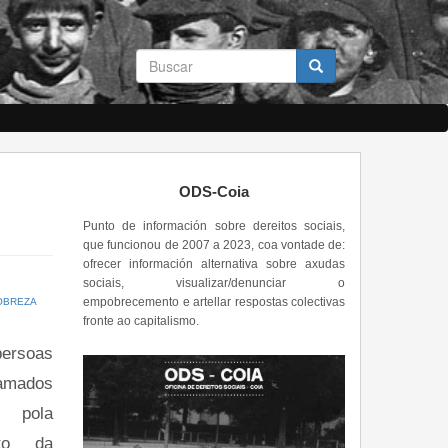
Formulario
de
busca
Buscar
ODS-Coia
Punto de información sobre dereitos sociais,
que funcionou de 2007 a 2023, coa vontade de:
ofrecer información alternativa sobre axudas
sociais, visualizar/denunciar o
empobrecemento e artellar respostas colectivas
OBREZA
fronte ao capitalismo.
persoas
amados
 pola
sto da