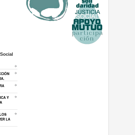
Social
CCIÓN
RA.
ARA
ICA Y
A
 LOS
ER LA