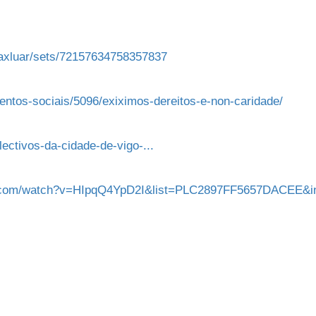
s/axluar/sets/72157634758357837
ntos-sociais/5096/exiximos-dereitos-e-non-caridade/
lectivos-da-cidade-de-vigo-...
e.com/watch?v=HIpqQ4YpD2I&list=PLC2897FF5657DACEE&i