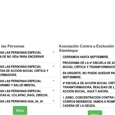
 las Personas
Asociación Contra a Exclusión 
Alambique
AS LAS PERSONAS ESPECIAL
 DE NO VIDA PARA ENCERRAR
CERRAMOS HASTA SEPTIEMBRE.
PROGRAMA DE LA 9ª ESCUELA DE A
AS LAS PERSONAS ESPECIAL
SOCIAL CRÍTICA Y TRANSFORMADO
TAS DE ACCIÓN SOCIAL CRÍTICA Y
ES URGENTE, NO PUEDE QUEDAR P
ORMADORA
SEPTIEMBRE.
AS LAS PERSONAS ESPECIAL
9ª ESCUELA DE ACCIÓN SOCIAL CRÍT
ARISMO Y SALUD MENTAL
TRANSFORMADORA, REALIDAD DE L
AS LAS PERSONAS ESPECIAL
ACCIÓN SOCIAL, AQUÍ Y AHORA.
TAS AL COLAPSO_RAÚL ZIBECHI.
1 JUNIO, CONCENTRACIÓN CONTRA
S LAS PERSONAS 2026_06_30
COBROS INDEBIDOS. VAMOS A ROMP
CADENA DE LA DEUDA.
Máis
Máis