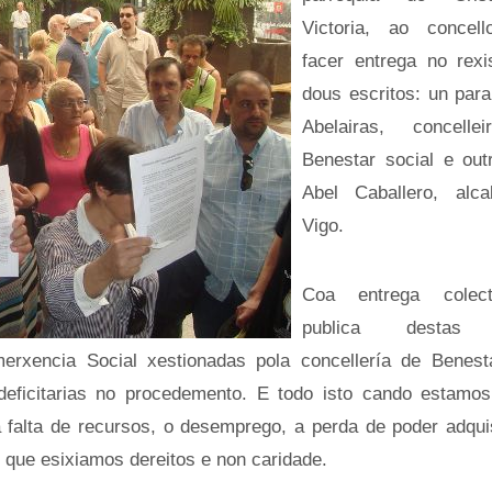
Victoria, ao concel
facer entrega no rexi
dous escritos: un para
Abelairas, concelle
Benestar social e out
Abel Caballero, alc
Vigo.
Coa entrega colec
publica destas f
rxencia Social xestionadas pola concellería de Benest
 deficitarias no procedemento. E todo isto cando estamo
falta de recursos, o desemprego, a perda de poder adquisi
 que esixiamos dereitos e non caridade.