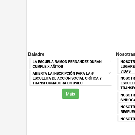
Baladre
Nosotras
LA ESCUELA RAMÓN FERNÁNDEZ DURÁN
NOSOTR
CUMPLE X AÑITOS
LUGARES
VIDAS
ABIERTA LA INSCRIPCIÓN PARA LA 9ª
ESCUELITA DE ACCIÓN SOCIAL CRÍTICA Y
NOSOTR
TRANSFORMADORA EN UVIEU
ESCUELI
TRANSF
Máis
NOSOTR
SINHOG
NOSOTR
RESPUES
NOSOTRA