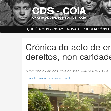
Skip
to
main
content
QUE É A ODS - COIA?
NOVAS
PRESTACIÓNS E
Crónica do acto de en
dereitos, non caridad
Submitted by
dr_ods_coia
on Mar, 23/07/2013 - 17:49 
concello
axudas económicas
escrito