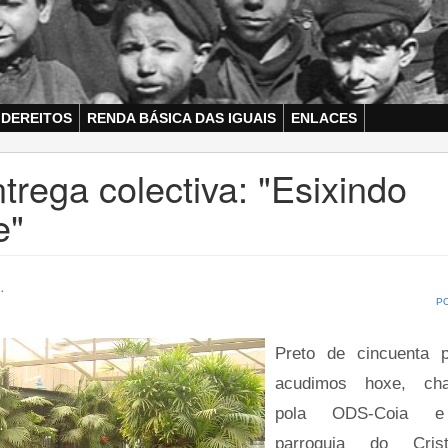
 DEREITOS
RENDA BÁSICA DAS IGUAIS
ENLACES
trega colectiva: "Esixindo
e"
.
P
Preto de cincuenta 
acudimos hoxe, ch
pola ODS-Coia e
parroquia do Cri