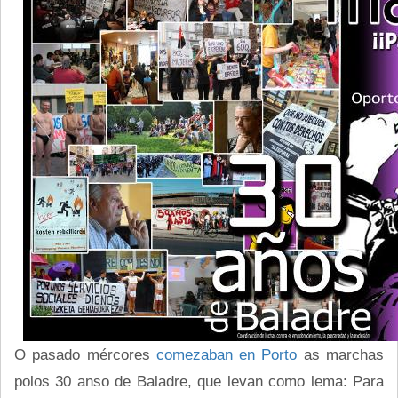
O pasado mércores
comezaban en Porto
as marchas
polos 30 anso de Baladre, que levan como lema: Para