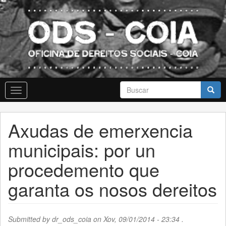
Skip
to
main
content
Formulario
Toggle
de
navigation
busca
Buscar
Axudas de emerxencia
municipais: por un
procedemento que
garanta os nosos dereitos
Submitted by
dr_ods_coia
on Xov, 09/01/2014 - 23:34 .