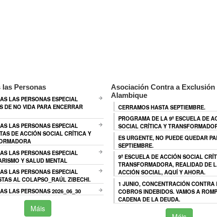
 las Personas
Asociación Contra a Exclusión 
Alambique
AS LAS PERSONAS ESPECIAL
 DE NO VIDA PARA ENCERRAR
CERRAMOS HASTA SEPTIEMBRE.
PROGRAMA DE LA 9ª ESCUELA DE A
AS LAS PERSONAS ESPECIAL
SOCIAL CRÍTICA Y TRANSFORMADO
TAS DE ACCIÓN SOCIAL CRÍTICA Y
ES URGENTE, NO PUEDE QUEDAR P
ORMADORA
SEPTIEMBRE.
AS LAS PERSONAS ESPECIAL
9ª ESCUELA DE ACCIÓN SOCIAL CRÍT
ARISMO Y SALUD MENTAL
TRANSFORMADORA, REALIDAD DE L
AS LAS PERSONAS ESPECIAL
ACCIÓN SOCIAL, AQUÍ Y AHORA.
TAS AL COLAPSO_RAÚL ZIBECHI.
1 JUNIO, CONCENTRACIÓN CONTRA
S LAS PERSONAS 2026_06_30
COBROS INDEBIDOS. VAMOS A ROMP
CADENA DE LA DEUDA.
Máis
Máis