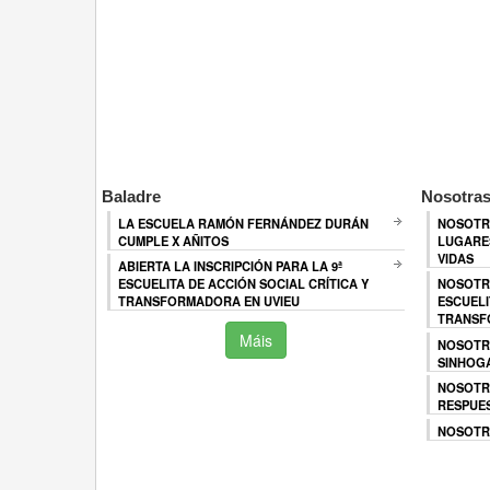
Baladre
Nosotras
LA ESCUELA RAMÓN FERNÁNDEZ DURÁN
NOSOTR
CUMPLE X AÑITOS
LUGARES
VIDAS
ABIERTA LA INSCRIPCIÓN PARA LA 9ª
ESCUELITA DE ACCIÓN SOCIAL CRÍTICA Y
NOSOTR
TRANSFORMADORA EN UVIEU
ESCUELI
TRANSF
Máis
NOSOTR
SINHOG
NOSOTR
RESPUES
NOSOTRA