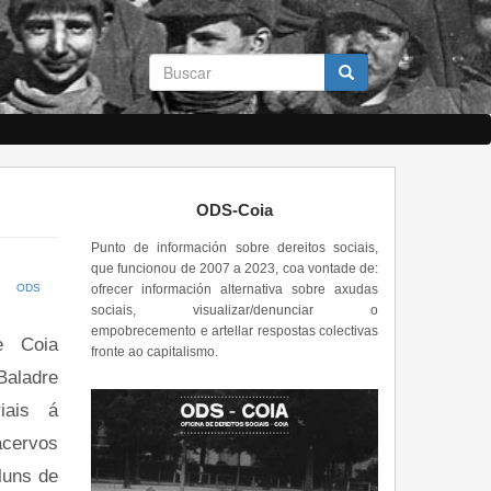
Formulario
de
busca
Buscar
ODS-Coia
Punto de información sobre dereitos sociais,
que funcionou de 2007 a 2023, coa vontade de:
ofrecer información alternativa sobre axudas
ODS
sociais, visualizar/denunciar o
empobrecemento e artellar respostas colectivas
e Coia
fronte ao capitalismo.
Baladre
iais á
acervos
luns de