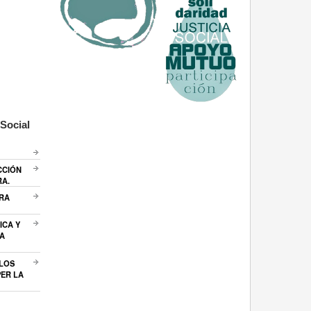
Social
CCIÓN
RA.
ARA
ICA Y
A
 LOS
ER LA