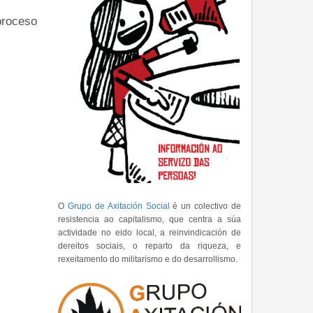
proceso
O
Grupo de Axitación Social
é un colectivo de
resistencia ao capitalismo, que centra a súa
actividade no eido local, a reinvindicación de
dereitos sociais, o reparto da riqueza, e
rexeitamento do militarismo e do desarrollismo.