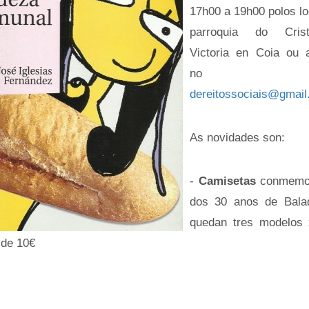
17h00 a 19h00 polos lo
parroquia do Cri
Victoria en Coia ou 
no mai
dereitossociais@gmai
As novidades son:
-
Camisetas
conmemor
dos 30 anos de Bala
quedan tres modelos
 de 10€