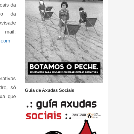
cais da
sto da
avisade
l:
l.com
ativas
dre, só
Guia de Axudas Sociais
 xa que