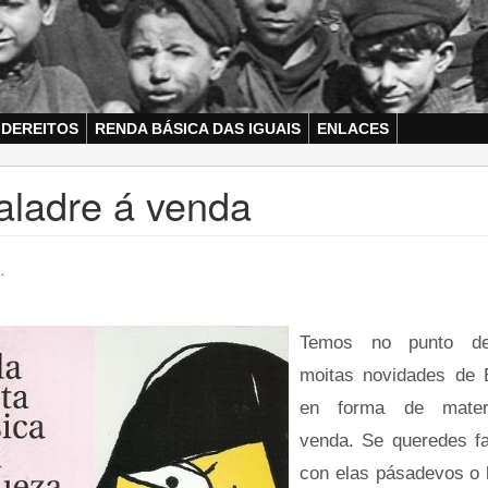
 DEREITOS
RENDA BÁSICA DAS IGUAIS
ENLACES
aladre á venda
.
Temos no punto d
moitas novidades de 
en forma de mater
venda. Se queredes f
con elas pásadevos o 