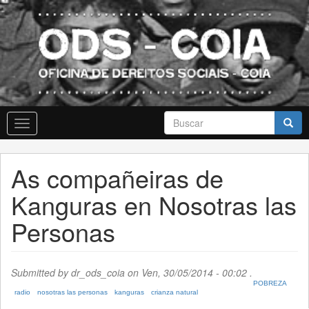
Skip
to
main
content
Formulario
Toggle
de
navigation
busca
Buscar
As compañeiras de
Kanguras en Nosotras las
Personas
Submitted by
dr_ods_coia
on Ven, 30/05/2014 - 00:02 .
POBREZA
radio
nosotras las personas
kanguras
crianza natural