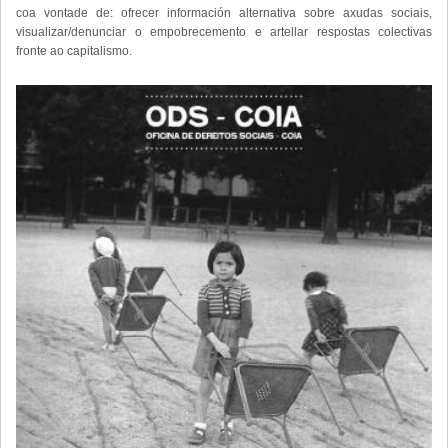
coa vontade de: ofrecer información alternativa sobre axudas sociais,
visualizar/denunciar o empobrecemento e artellar respostas colectivas
fronte ao capitalismo.