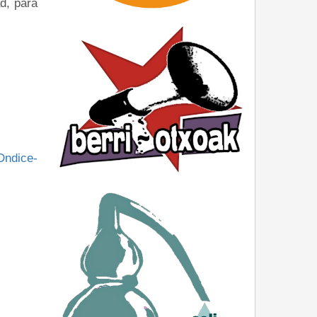
d, para
Dndice-