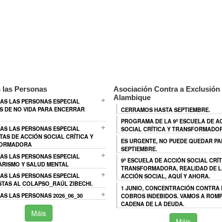
 las Personas
Asociación Contra a Exclusión 
Alambique
AS LAS PERSONAS ESPECIAL
 DE NO VIDA PARA ENCERRAR
CERRAMOS HASTA SEPTIEMBRE.
PROGRAMA DE LA 9ª ESCUELA DE A
AS LAS PERSONAS ESPECIAL
SOCIAL CRÍTICA Y TRANSFORMADO
TAS DE ACCIÓN SOCIAL CRÍTICA Y
ES URGENTE, NO PUEDE QUEDAR P
ORMADORA
SEPTIEMBRE.
AS LAS PERSONAS ESPECIAL
9ª ESCUELA DE ACCIÓN SOCIAL CRÍT
ARISMO Y SALUD MENTAL
TRANSFORMADORA, REALIDAD DE L
AS LAS PERSONAS ESPECIAL
ACCIÓN SOCIAL, AQUÍ Y AHORA.
TAS AL COLAPSO_RAÚL ZIBECHI.
1 JUNIO, CONCENTRACIÓN CONTRA
S LAS PERSONAS 2026_06_30
COBROS INDEBIDOS. VAMOS A ROMP
CADENA DE LA DEUDA.
Máis
Máis