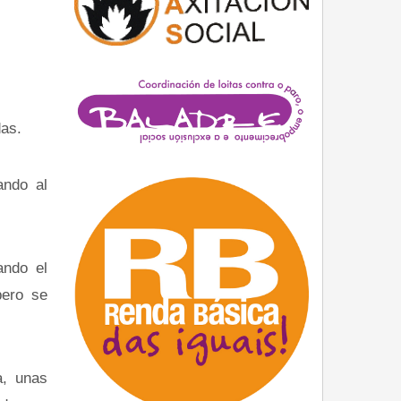
as.
ndo al
ndo el
pero se
, unas