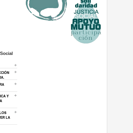
Social
CCIÓN
RA.
ARA
ICA Y
A
 LOS
ER LA