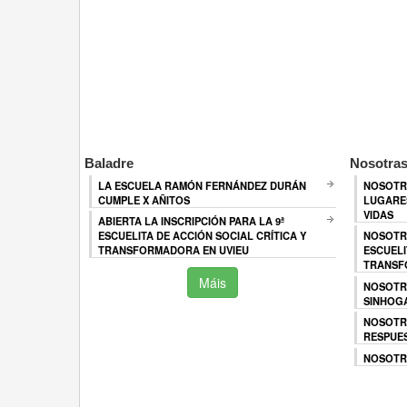
Baladre
Nosotras
LA ESCUELA RAMÓN FERNÁNDEZ DURÁN
NOSOTR
CUMPLE X AÑITOS
LUGARES
VIDAS
ABIERTA LA INSCRIPCIÓN PARA LA 9ª
ESCUELITA DE ACCIÓN SOCIAL CRÍTICA Y
NOSOTR
TRANSFORMADORA EN UVIEU
ESCUELI
TRANSF
Máis
NOSOTR
SINHOG
NOSOTR
RESPUES
NOSOTRA