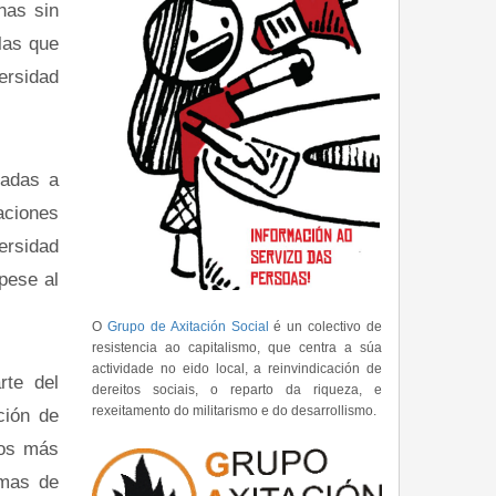
as sin
las que
ersidad
adas a
taciones
ersidad
 pese al
O
Grupo de Axitación Social
é un colectivo de
resistencia ao capitalismo, que centra a súa
actividade no eido local, a reinvindicación de
te del
dereitos sociais, o reparto da riqueza, e
rexeitamento do militarismo e do desarrollismo.
ción de
vos más
emas de