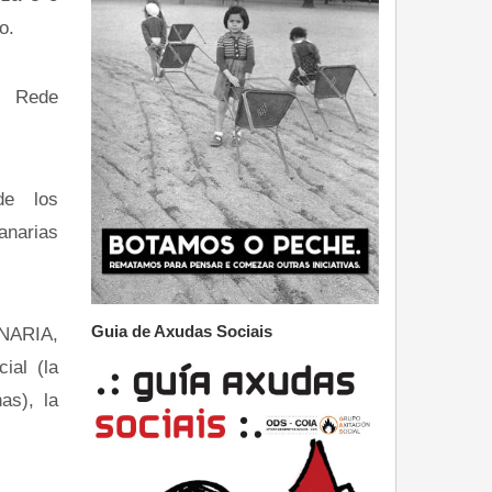
o.
a Rede
de los
arias
Guia de Axudas Sociais
ARIA,
ial (la
as), la