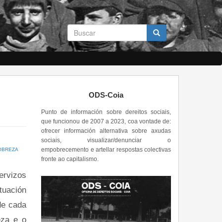
Formulario
de
busca
Buscar
ODS-Coia
Punto de información sobre dereitos sociais,
que funcionou de 2007 a 2023, coa vontade de:
ofrecer información alternativa sobre axudas
sociais, visualizar/denunciar o
empobrecemento e artellar respostas colectivas
OBREZA
fronte ao capitalismo.
ervizos
uación
de cada
eza e o