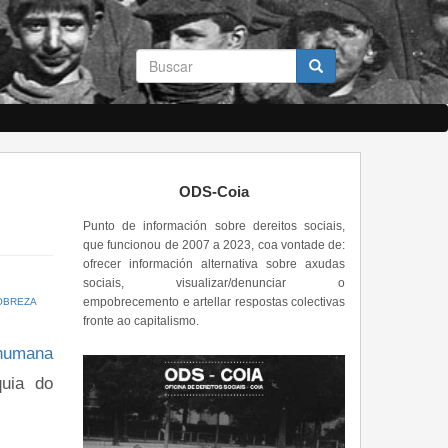
Formulario
de
busca
Buscar
ODS-Coia
Punto de información sobre dereitos sociais,
que funcionou de 2007 a 2023, coa vontade de:
ofrecer información alternativa sobre axudas
sociais, visualizar/denunciar o
empobrecemento e artellar respostas colectivas
OBREZA
fronte ao capitalismo.
humana
quia do