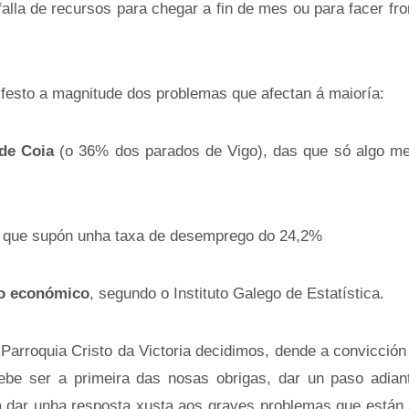
falla de recursos para chegar a fin de mes ou para facer fr
ifesto a magnitude dos problemas que afectan á maioría:
de Coia
(o 36% dos parados de Vigo), das que só algo m
o que supón unha taxa de desemprego do 24,2%
so económico
, segundo o Instituto Galego de Estatística.
 Parroquia Cristo da Victoria decidimos, dende a convicción
debe ser a primeira das nosas obrigas, dar un paso adian
 dar unha resposta xusta aos graves problemas que están a