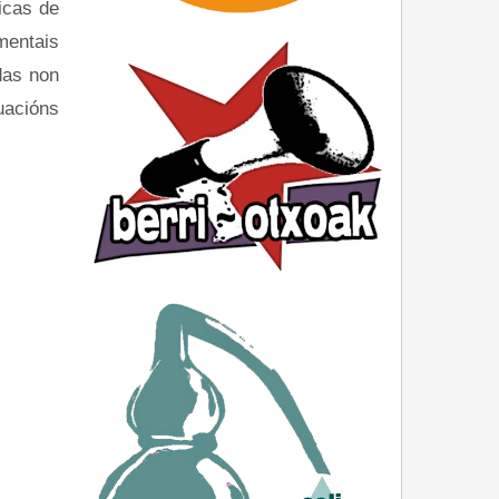
icas de
mentais
das non
tuacións