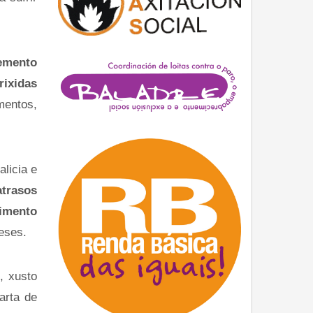
emento
rixidas
mentos,
licia e
atrasos
rimento
eses.
, xusto
arta de