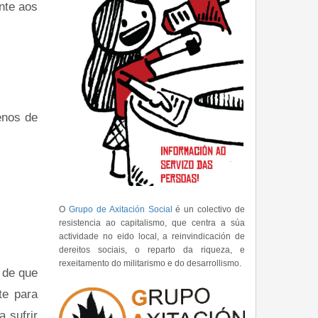
onte aos
enos de
O
Grupo de Axitación Social
é un colectivo de
resistencia ao capitalismo, que centra a súa
actividade no eido local, a reinvindicación de
dereitos sociais, o reparto da riqueza, e
rexeitamento do militarismo e do desarrollismo.
 de que
te para
 sufrir