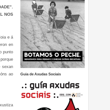
ADE”.
AL NOS
oia e á
eron en
o punto
 porque
e sexan
ións ao
Guia de Axudas Sociais
xustiza