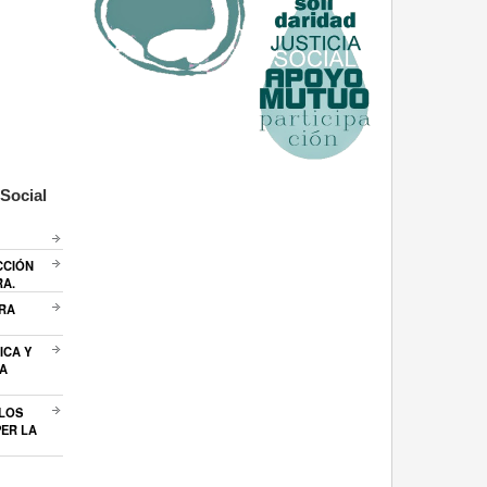
Social
CCIÓN
RA.
ARA
ICA Y
A
 LOS
ER LA