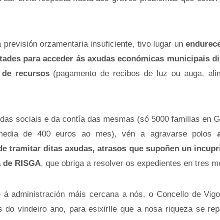
previsión orzamentaria insuficiente, tivo lugar un
endurec
ltades para acceder ás axudas económicas municipais di
 de recursos
(pagamento de recibos de luz ou auga, ali
as sociais e da contía das mesmas (só 5000 familias en Ga
media de 400 euros ao mes), vén a agravarse polos
de tramitar ditas axudas, atrasos que supoñen un incup
ia de RISGA
, que obriga a resolver os expedientes en tres m
e á administración máis cercana a nós, o Concello de Vigo
do vindeiro ano, para esixirlle que a nosa riqueza se rep