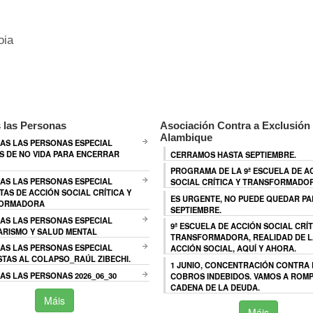
oia
 las Personas
Asociación Contra a Exclusión 
Alambique
AS LAS PERSONAS ESPECIAL
 DE NO VIDA PARA ENCERRAR
CERRAMOS HASTA SEPTIEMBRE.
PROGRAMA DE LA 9ª ESCUELA DE A
AS LAS PERSONAS ESPECIAL
SOCIAL CRÍTICA Y TRANSFORMADO
TAS DE ACCIÓN SOCIAL CRÍTICA Y
ES URGENTE, NO PUEDE QUEDAR P
ORMADORA
SEPTIEMBRE.
AS LAS PERSONAS ESPECIAL
9ª ESCUELA DE ACCIÓN SOCIAL CRÍT
ARISMO Y SALUD MENTAL
TRANSFORMADORA, REALIDAD DE L
AS LAS PERSONAS ESPECIAL
ACCIÓN SOCIAL, AQUÍ Y AHORA.
TAS AL COLAPSO_RAÚL ZIBECHI.
1 JUNIO, CONCENTRACIÓN CONTRA
S LAS PERSONAS 2026_06_30
COBROS INDEBIDOS. VAMOS A ROMP
CADENA DE LA DEUDA.
Máis
Máis