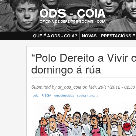
Skip
to
main
content
QUE É A ODS - COIA?
NOVAS
PRESTACIÓNS E
“Polo Dereito a Vivir
domingo á rúa
Submitted by
dr_ods_coia
on Mér, 28/11/2012 - 02:33 
coia
RISGA
empobrecidas
cadea humana