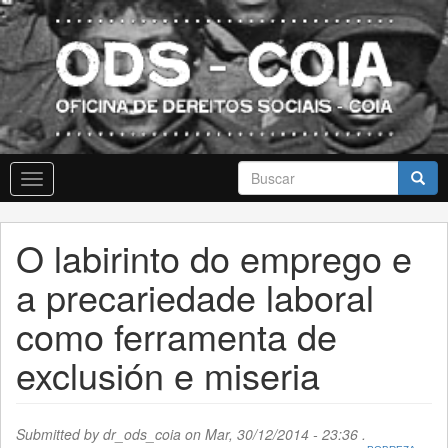
Skip
to
main
content
Formulario
Toggle
de
navigation
busca
Buscar
O labirinto do emprego e
a precariedade laboral
como ferramenta de
exclusión e miseria
Submitted by
dr_ods_coia
on Mar, 30/12/2014 - 23:36 .