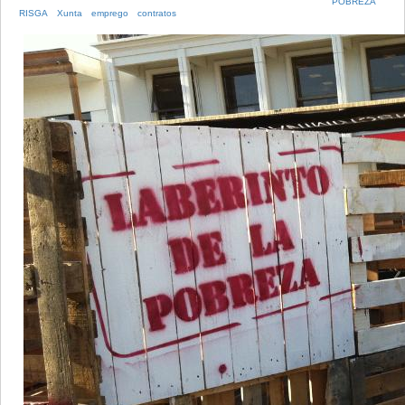
POBREZA
RISGA
Xunta
emprego
contratos